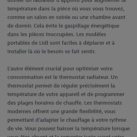
utiliser un radiateur d'appoint pour augmenter la
Sous « Personnaliser », vous pouvez autoriser des finalités
température dans la pièce où vous vous trouvez,
individuelles et trouver de plus amples informations sur le
traitement des données.
comme un salon en soirée ou une chambre avant
En cliquant sur « Refuser », vous pouvez autoriser uniquement
de dormir. Cela évite le gaspillage énergétique
l’utilisation des technologies nécessaires. En cliquant sur «
dans les pièces inoccupées. Les modèles
Accepter », vous autorisez tous les traitements pour toutes les
portables de Lidl sont faciles à déplacer et à
finalités susmentionnées. Vous trouverez de plus amples
installer là où le besoin se fait sentir.
informations sur la durée de conservation des données et votre
droit de révoquer votre consentement à tout moment avec effet
pour l’avenir dans notre
déclaration relative à la protection des
L'autre élément crucial pour optimiser votre
données
.
Vous trouverez les impressions ici.
consommation est le thermostat radiateur. Un
thermostat permet de réguler précisément la
température de votre appareil et de programmer
des plages horaires de chauffe. Les thermostats
modernes offrent une grande flexibilité, vous
permettant d'adapter le chauffage à votre rythme
de vie. Vous pouvez baisser la température lorsque