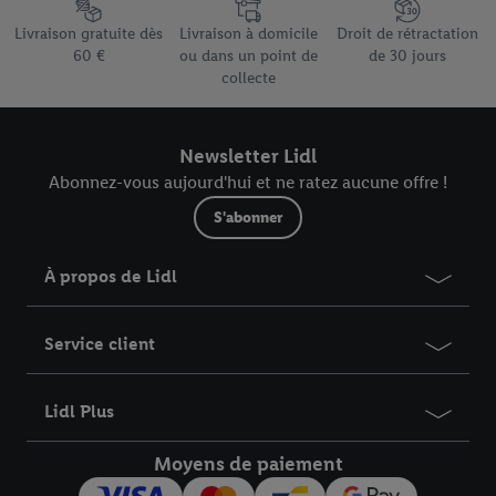
Élément du pied de page avec les différents arguments de vente
Livraison gratuite dès
Livraison à domicile
Droit de rétractation
60 €
ou dans un point de
de 30 jours
collecte
Newsletter Lidl
Abonnez-vous aujourd'hui et ne ratez aucune offre !
S'abonner
À propos de Lidl
Service client
Lidl Plus
Moyens de paiement