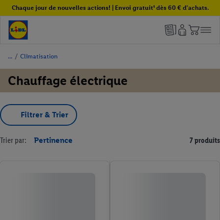
Chaque jour de nouvelles actions! | Envoi gratuit¹ dès 60 € d'achats.
/
Climatisation
Chauffage électrique
Filtrer & Trier
Trier par:
Pertinence
7 produits