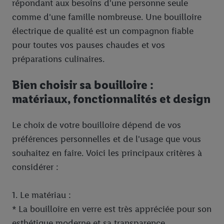
En cliquant sur « Refuser », vous pouvez autoriser uniquement
répondant aux besoins d'une personne seule
l’utilisation des technologies nécessaires. En cliquant sur «
comme d'une famille nombreuse. Une bouilloire
Accepter », vous autorisez tous les traitements pour toutes les
électrique de qualité est un compagnon fiable
finalités susmentionnées. Vous trouverez de plus amples
pour toutes vos pauses chaudes et vos
informations sur la durée de conservation des données et votre
préparations culinaires.
droit de révoquer votre consentement à tout moment avec effet
pour l’avenir dans notre
déclaration relative à la protection des
Bien choisir sa bouilloire :
données
.
Vous trouverez les impressions ici.
matériaux, fonctionnalités et design
Le choix de votre bouilloire dépend de vos
préférences personnelles et de l'usage que vous
souhaitez en faire. Voici les principaux critères à
considérer :
1. Le matériau :
* La bouilloire en verre est très appréciée pour son
esthétique moderne et sa transparence,