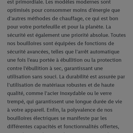
est primordiale. Les modèles modernes sont
ligne spécial à partir de l’adresse e-mail fournie ici afin de
optimisés pour consommer moins d'énergie que
pouvoir vous reconnaître dans les services exploités par des
d'autres méthodes de chauffage, ce qui est bon
tiers et pour afficher des publicités personnalisées. À cette fin,
pour votre portefeuille et pour la planète. La
votre adresse e-mail hachée peut également être fusionnée
avec d’autres identifiants ou identifiants qui vous sont
sécurité est également une priorité absolue. Toutes
attribués et dont dispose Criteo S.A.
nos bouilloires sont équipées de fonctions de
Sous réserve de votre accord, les publicités liées au reciblage,
sécurité avancées, telles que l'arrêt automatique
c’est-à-dire des publicités pour des produits pour lesquels vous
une fois l'eau portée à ébullition ou la protection
avez montré de l’intérêt (par exemple en plaçant le produit dans
contre l'ébullition à sec, garantissant une
un panier d’un webshop mais sans procéder à l’achat) peuvent
utilisation sans souci. La durabilité est assurée par
également être affichées sur plusieurs apppareils et plusieurs
services de Lidl si plusieurs terminaux ou plusieurs services de
l'utilisation de matériaux robustes et de haute
Lidl peuvent vous être attribués en utilisant votre adresse e-
qualité, comme l'acier inoxydable ou le verre
mail hachée et, le cas échéant, d’autres identifiants/identifiants
trempé, qui garantissent une longue durée de vie
dont dispose Criteo S.A.
à votre appareil. Enfin, la polyvalence de nos
Sous « Personnaliser », vous pouvez autoriser des finalités
bouilloires électriques se manifeste par les
individuelles et trouver de plus amples informations sur le
différentes capacités et fonctionnalités offertes,
traitement des données.