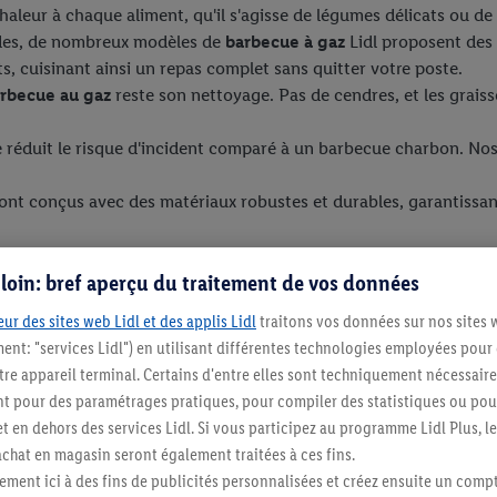
haleur à chaque aliment, qu'il s'agisse de légumes délicats ou de
ades, de nombreux modèles de
barbecue à gaz
Lidl proposent des 
 cuisinant ainsi un repas complet sans quitter votre poste.
rbecue au gaz
reste son nettoyage. Pas de cendres, et les graiss
réduit le risque d'incident comparé à un barbecue charbon. Nos
ont conçus avec des matériaux robustes et durables, garantissant l
s loin: bref aperçu du traitement de vos données
: conseils pratiques
ur des sites web Lidl et des applis Lidl
traitons vos données sur nos sites 
ment: "services Lidl") en utilisant différentes technologies employées pour
le modèle idéal peut sembler complexe. Voici quelques poi
re appareil terminal. Certains d'entre elles sont techniquement nécessaire
 pour des paramétrages pratiques, pour compiler des statistiques ou pour
t en dehors des services Lidl. Si vous participez au programme Lidl Plus, l
 vous cuisiniez pour deux ou dix convives, choisissez entre un p
hat en magasin seront également traitées à ces fins.
e cuisson.
ment ici à des fins de publicités personnalisées et créez ensuite un compt