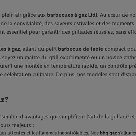
 plein air grâce aux
barbecues à gaz Lidl
. Au cœur de nos
 de la convivialité, des saveurs estivales et des moments
nt essentiel pour garantir des grillades réussies, sans effo
es à gaz
, allant du petit
barbecue de table
compact pou
us soyez un maître du grill expérimenté ou un novice ent
rent une montée en température rapide, un contrôle précis
e célébration culinaire. De plus, nos modèles sont disponi
az?
 ensemble d'avantages qui simplifient l'art de la grillade 
touts majeurs :
ues attentes et les flammes incontrôlables. Nos
bbq gaz
s'allume