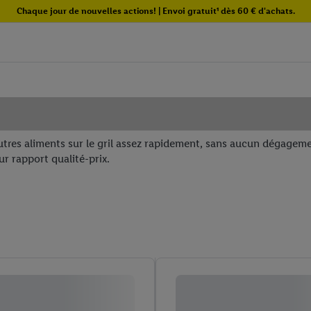
Chaque jour de nouvelles actions! | Envoi gratuit¹ dès 60 € d'achats.
tres aliments sur le gril assez rapidement, sans aucun dégageme
r rapport qualité-prix.