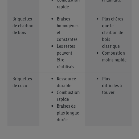
rapide
Briquettes
Braises
Plus chères
de charbon
homogènes
que le
de bois
et
charbon de
constantes
bois
Les restes
classique
peuvent
Combustion
être
moins rapide
réutilisés
Briquettes
Ressource
Plus
de coco
durable
difficiles à
Combustion
touver
rapide
Braises de
plus longue
durée