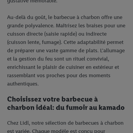
gustative mémorable.
avez montré de l’intérêt (par exemple en plaçant le produit dans
un panier d’un webshop mais sans procéder à l’achat) peuvent
Au-delà du goût, le barbecue à charbon offre une
également être affichées sur plusieurs apppareils et plusieurs
services de Lidl si plusieurs terminaux ou plusieurs services de
grande polyvalence. Maîtrisez les braises pour une
Lidl peuvent vous être attribués en utilisant votre adresse e-
cuisson directe (saisie rapide) ou indirecte
mail hachée et, le cas échéant, d’autres identifiants/identifiants
(cuisson lente, fumage). Cette adaptabilité permet
dont dispose Criteo S.A.
de préparer une vaste gamme de plats. L'allumage
Sous « Personnaliser », vous pouvez autoriser des finalités
et la gestion du feu sont un rituel convivial,
individuelles et trouver de plus amples informations sur le
enrichissant le plaisir de cuisiner en extérieur et
traitement des données.
En cliquant sur « Refuser », vous pouvez autoriser uniquement
rassemblant vos proches pour des moments
l’utilisation des technologies nécessaires. En cliquant sur «
authentiques.
Accepter », vous autorisez tous les traitements pour toutes les
finalités susmentionnées. Vous trouverez de plus amples
Choisissez votre barbecue à
informations sur la durée de conservation des données et votre
charbon idéal: du fumoir au kamado
droit de révoquer votre consentement à tout moment avec effet
pour l’avenir dans notre
déclaration relative à la protection des
Chez Lidl, notre sélection de barbecues à charbon
données
.
Vous trouverez les impressions ici.
est variée. Chaque modèle est conçu pour