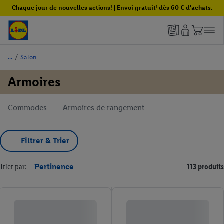
Chaque jour de nouvelles actions! | Envoi gratuit¹ dès 60 € d'achats.
/
Salon
Armoires
Commodes
Armoires de rangement
Filtrer & Trier
Trier par:
Pertinence
113 produits