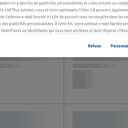
ment ici à des fins de publicités personnalisées et créez ensuite un compt
e Lidl Plus existant, nous et notre partenaire Criteo S.A pouvons égalemen
r de l’adresse e-mail fournie ici afin de pouvoir vous reconnaître dans les s
er des publicités personnalisées. À cette fin, votre adresse e-mail hachée p
identifiants ou identifiants qui vous sont attribués et dont dispose Criteo 
cord, les publicités liées au reciblage, c’est-à-dire des publicités pour de
ntérêt (par exemple en plaçant le produit dans un panier d’un webshop mai
Refuser
Personnal
nt être affichées sur plusieurs apppareils et plusieurs services de Lidl si 
dl peuvent vous être attribués en utilisant votre adresse e-mail hachée et, l
s dont dispose Criteo S.A.
vous pouvez autoriser des finalités individuelles et trouver de plus amples
.
r », vous pouvez autoriser uniquement l’utilisation des technologies néces
risez tous les traitements pour toutes les finalités susmentionnées. Vous t
rée de conservation des données et votre droit de révoquer votre consent
r dans notre
déclaration relative à la protection des données
.
Vous trouverez