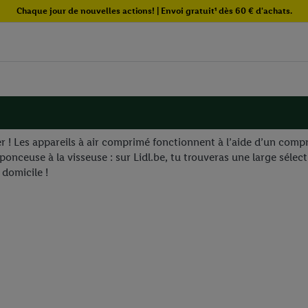
Chaque jour de nouvelles actions! | Envoi gratuit¹ dès 60 € d'achats.
r ! Les appareils à air comprimé fonctionnent à l’aide d’un comp
a ponceuse à la visseuse : sur Lidl.be, tu trouveras une large séle
 domicile !