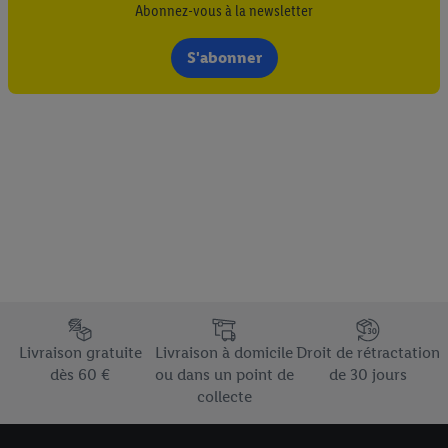
Abonnez-vous à la newsletter
S'abonner
Élément du pied de page avec les différents arguments de vente
Livraison gratuite
Livraison à domicile
Droit de rétractation
dès 60 €
ou dans un point de
de 30 jours
collecte