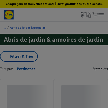
Chaque jour de nouvelles actions! | Envoi gratuit¹ dès 60 € d'achats.
/
Abris de jardin & pergolas
Abris de jardin & armoires de jardin
Filtrer & Trier
Trier par:
Pertinence
9 produits