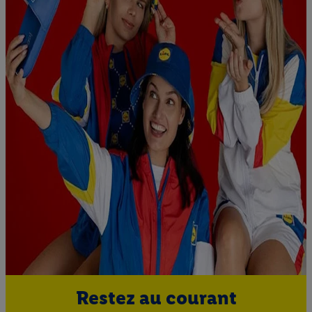
un panier d’un webshop mais sans procéder à l’achat) peuvent
également être affichées sur plusieurs apppareils et plusieurs
services de Lidl si plusieurs terminaux ou plusieurs services de
Lidl peuvent vous être attribués en utilisant votre adresse e-
mail hachée et, le cas échéant, d’autres identifiants/identifiants
dont dispose Criteo S.A.
Sous « Personnaliser », vous pouvez autoriser des finalités
individuelles et trouver de plus amples informations sur le
traitement des données.
En cliquant sur « Refuser », vous pouvez autoriser uniquement
l’utilisation des technologies nécessaires. En cliquant sur «
Accepter », vous autorisez tous les traitements pour toutes les
finalités susmentionnées. Vous trouverez de plus amples
informations sur la durée de conservation des données et votre
droit de révoquer votre consentement à tout moment avec effet
pour l’avenir dans notre
déclaration relative à la protection des
données
.
Vous trouverez les impressions ici.
Restez au courant