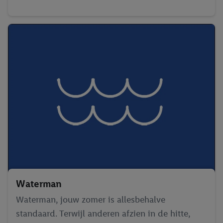
meer informatie vinden over de gegevensverwerking.
Door op “weigeren” te klikken, kunt u alleen het gebruik van de
noodzakelijke technologieën toestaan. Door op “aanvaarden” te
klikken, stemt u in met alle verwerkingen voor alle
bovengenoemde doeleinden. Meer informatie, waaronder de
bewaartermijn van de gegevens en uw recht om uw
toestemming te allen tijde met vooruitwerkende kracht in te
trekken, vindt u in onze
privacyverklaring
.
Je vindt het
impressum hier.
Waterman
Waterman, jouw zomer is allesbehalve
standaard. Terwijl anderen afzien in de hitte,