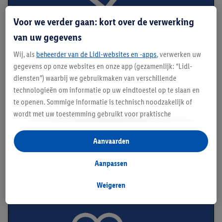
Voor we verder gaan: kort over de verwerking
van uw gegevens
Wij, als
beheerder van de Lidl-websites en -apps
, verwerken uw
gegevens op onze websites en onze app (gezamenlijk: “Lidl-
diensten”) waarbij we gebruikmaken van verschillende
Boogschutter
technologieën om informatie op uw eindtoestel op te slaan en
te openen. Sommige informatie is technisch noodzakelijk of
Terwijl anderen nog een reisgids zitten door te
wordt met uw toestemming gebruikt voor praktische
bladeren, heb jij je tent al ingepakt en ben je on
instellingen, om statistieken op te stellen of gepersonaliseerde
the road.
reclame binnen en buiten de Lidl-diensten aan te bieden. Als u
Aanvaarden
deelneemt aan het Lidl Plus-programma, worden voor deze
Lees meer
doeleinden eveneens gegevens over uw koopgedrag in de
Aanpassen
winkel verzameld.
Als u hier uw toestemming geeft voor gepersonaliseerde
Weigeren
advertenties en u vervolgens een Lidl Plus-account aanmaakt
of inlogt op uw bestaande Lidl Plus-account, kunnen wij en
onze partner Criteo S.A. eveneens een speciale online