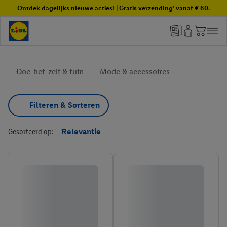
Ontdek dagelijks nieuwe acties! | Gratis verzending¹ vanaf € 60.
Doe-het-zelf & tuin
Mode & accessoires
Filteren & Sorteren
Gesorteerd op:
Relevantie