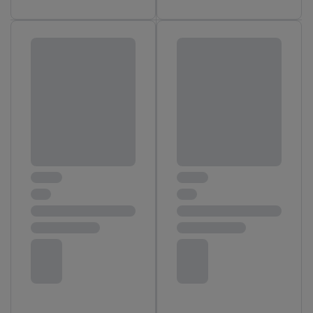
noodzakelijke technologieën toestaan. Door op “aanvaarden” te
klikken, stemt u in met alle verwerkingen voor alle
bovengenoemde doeleinden. Meer informatie, waaronder de
bewaartermijn van de gegevens en uw recht om uw
toestemming te allen tijde met vooruitwerkende kracht in te
trekken, vindt u in onze
privacyverklaring
.
Je vindt het
impressum hier.