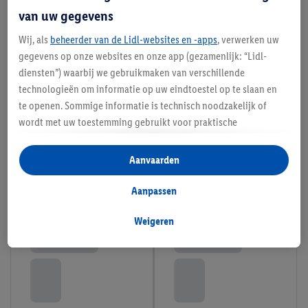
van uw gegevens
Wij, als
beheerder van de Lidl-websites en -apps
, verwerken uw
gegevens op onze websites en onze app (gezamenlijk: “Lidl-
diensten”) waarbij we gebruikmaken van verschillende
technologieën om informatie op uw eindtoestel op te slaan en
te openen. Sommige informatie is technisch noodzakelijk of
wordt met uw toestemming gebruikt voor praktische
instellingen, om statistieken op te stellen of gepersonaliseerde
reclame binnen en buiten de Lidl-diensten aan te bieden. Als u
Aanvaarden
deelneemt aan het Lidl Plus-programma, worden voor deze
doeleinden eveneens gegevens over uw koopgedrag in de
Aanpassen
winkel verzameld.
Als u hier uw toestemming geeft voor gepersonaliseerde
Weigeren
advertenties en u vervolgens een Lidl Plus-account aanmaakt
of inlogt op uw bestaande Lidl Plus-account, kunnen wij en
onze partner Criteo S.A. eveneens een speciale online
identificatiecode aanmaken op basis van het e-mailadres dat u
daarbij opgeeft, om u te herkennen bij diensten van derden en