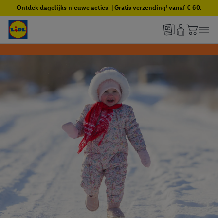
Ontdek dagelijks nieuwe acties! | Gratis verzending¹ vanaf € 60.