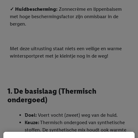
✓ Huidbescherming:
Zonnecrème en lippenbalsem
met hoge beschermingsfactor zijn onmisbaar in de
bergen.
Met deze uitrusting staat niets een veilige en warme
wintersportpret met je kleintje nog in de weg!
1. De basislaag (Thermisch
ondergoed)
Doel:
Voert vocht (zweet) weg van de huid.
Keuze:
Thermisch ondergoed van synthetische
stoffen. De synthetische mix houdt ook warmte
vast als het vochtig is.