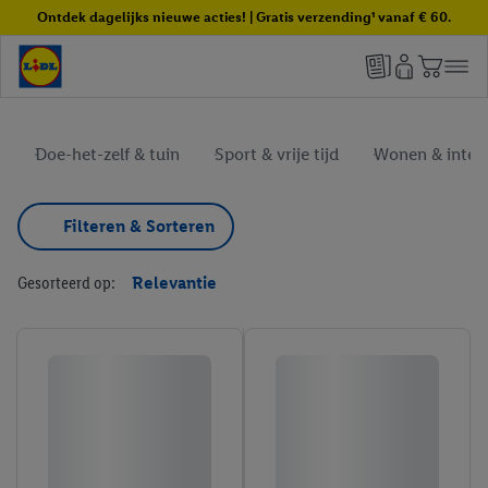
Ontdek dagelijks nieuwe acties! | Gratis verzending¹ vanaf € 60.
Doe-het-zelf & tuin
Sport & vrije tijd
Wonen & interi
Filteren & Sorteren
Gesorteerd op:
Relevantie