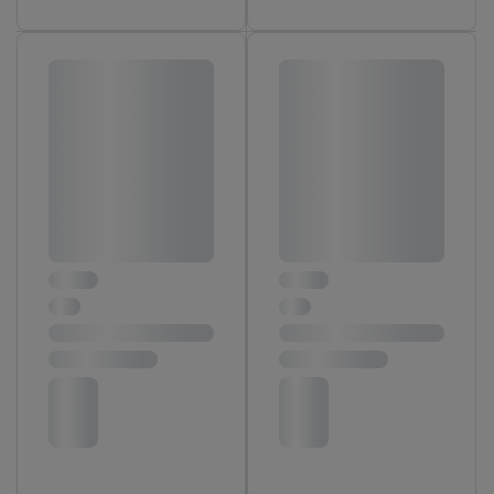
noodzakelijke technologieën toestaan. Door op “aanvaarden” te
klikken, stemt u in met alle verwerkingen voor alle
bovengenoemde doeleinden. Meer informatie, waaronder de
bewaartermijn van de gegevens en uw recht om uw
toestemming te allen tijde met vooruitwerkende kracht in te
trekken, vindt u in onze
privacyverklaring
.
Je vindt het
impressum hier.