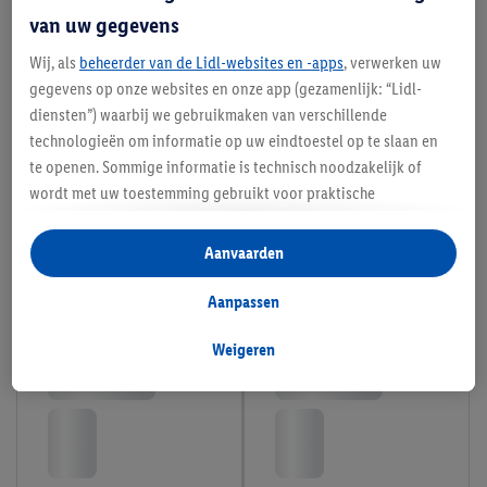
van uw gegevens
Wij, als
beheerder van de Lidl-websites en -apps
, verwerken uw
gegevens op onze websites en onze app (gezamenlijk: “Lidl-
diensten”) waarbij we gebruikmaken van verschillende
technologieën om informatie op uw eindtoestel op te slaan en
te openen. Sommige informatie is technisch noodzakelijk of
wordt met uw toestemming gebruikt voor praktische
instellingen, om statistieken op te stellen of gepersonaliseerde
reclame binnen en buiten de Lidl-diensten aan te bieden. Als u
Aanvaarden
deelneemt aan het Lidl Plus-programma, worden voor deze
doeleinden eveneens gegevens over uw koopgedrag in de
Aanpassen
winkel verzameld.
Als u hier uw toestemming geeft voor gepersonaliseerde
Weigeren
advertenties en u vervolgens een Lidl Plus-account aanmaakt
of inlogt op uw bestaande Lidl Plus-account, kunnen wij en
onze partner Criteo S.A. eveneens een speciale online
identificatiecode aanmaken op basis van het e-mailadres dat u
daarbij opgeeft, om u te herkennen bij diensten van derden en