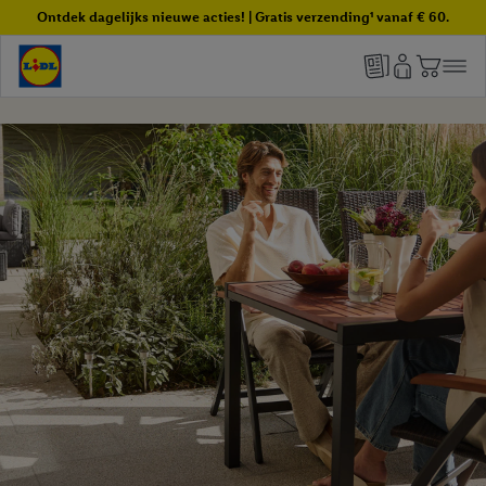
Ontdek dagelijks nieuwe acties! | Gratis verzending¹ vanaf € 60.