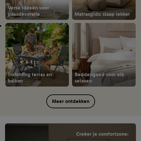
Verse ideeën voor
paasdecoratie
Matrasgids: slaap lekker
Inrichting terras en
Beddengoed voor elk
balkon
seizoen
Meer ontdekken
Creëer je comfortzone: