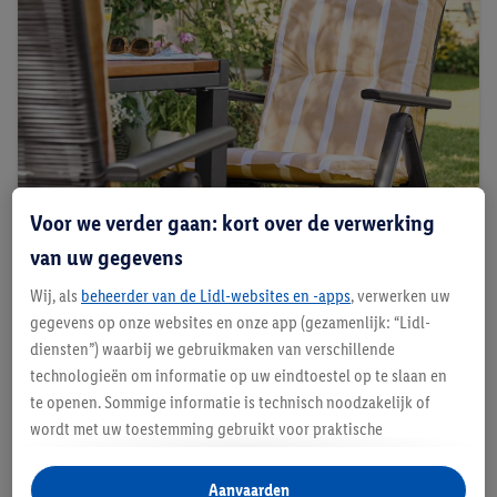
Voor we verder gaan: kort over de verwerking
van uw gegevens
Zitkussens en kussentjes
Wij, als
beheerder van de Lidl-websites en -apps
, verwerken uw
Ze zorgen niet alleen voor langdurig zitcomfort,
gegevens op onze websites en onze app (gezamenlijk: “Lidl-
maar geven je tuin ook wat meer kleur. Hier
diensten”) waarbij we gebruikmaken van verschillende
geldt: wat je mooi vindt, mag. Tijdloze
technologieën om informatie op uw eindtoestel op te slaan en
natuurlijke nuances zoals grijs, bruin of groen
te openen. Sommige informatie is technisch noodzakelijk of
werken altijd.
wordt met uw toestemming gebruikt voor praktische
instellingen, om statistieken op te stellen of gepersonaliseerde
reclame binnen en buiten de Lidl-diensten aan te bieden. Als u
Aanvaarden