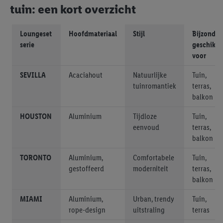
tuin: een kort overzicht
Loungeset
Hoofdmateriaal
Stijl
Bijzonder
serie
geschikt
voor
SEVILLA
Acaciahout
Natuurlijke
Tuin,
tuinromantiek
terras,
balkon
HOUSTON
Aluminium
Tijdloze
Tuin,
eenvoud
terras,
balkon
TORONTO
Aluminium,
Comfortabele
Tuin,
gestoffeerd
moderniteit
terras,
balkon
MIAMI
Aluminium,
Urban, trendy
Tuin,
rope-design
uitstraling
terras