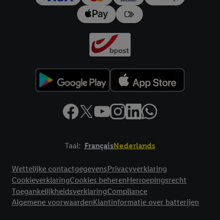
Taal:
Français
Nederlands
Footerelement met links naar juridische teksten
Wettelijke contactgegevens
Privacyverklaring
Cookieverklaring
Cookies beheren
Herroepingsrecht
Toegankelijkheidsverklaring
Compliance
Algemene voorwaarden
Klantinformatie over batterijen