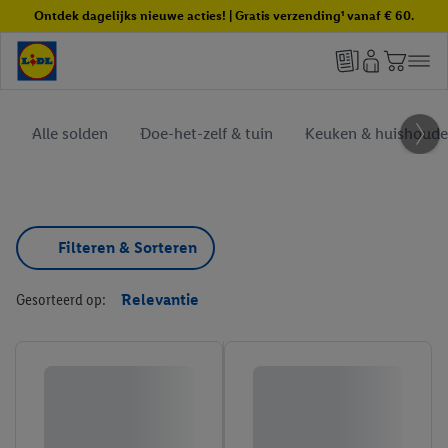
Ontdek dagelijks nieuwe acties! | Gratis verzending¹ vanaf € 60.
Alle solden
Doe-het-zelf & tuin
Keuken & huishoud
Filteren & Sorteren
Gesorteerd op:
Relevantie