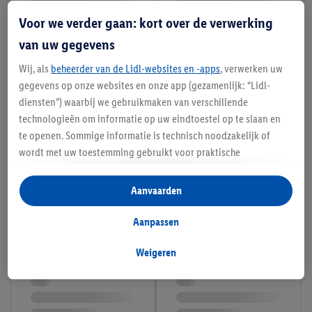
Voor we verder gaan: kort over de verwerking
van uw gegevens
Wij, als
beheerder van de Lidl-websites en -apps
, verwerken uw
gegevens op onze websites en onze app (gezamenlijk: “Lidl-
diensten”) waarbij we gebruikmaken van verschillende
technologieën om informatie op uw eindtoestel op te slaan en
te openen. Sommige informatie is technisch noodzakelijk of
wordt met uw toestemming gebruikt voor praktische
instellingen, om statistieken op te stellen of gepersonaliseerde
reclame binnen en buiten de Lidl-diensten aan te bieden. Als u
Aanvaarden
deelneemt aan het Lidl Plus-programma, worden voor deze
doeleinden eveneens gegevens over uw koopgedrag in de
Aanpassen
winkel verzameld.
Als u hier uw toestemming geeft voor gepersonaliseerde
Weigeren
advertenties en u vervolgens een Lidl Plus-account aanmaakt
of inlogt op uw bestaande Lidl Plus-account, kunnen wij en
onze partner Criteo S.A. eveneens een speciale online