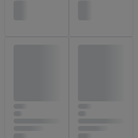
Door op “weigeren” te klikken, kunt u alleen het gebruik van de
noodzakelijke technologieën toestaan. Door op “aanvaarden” te
klikken, stemt u in met alle verwerkingen voor alle
bovengenoemde doeleinden. Meer informatie, waaronder de
bewaartermijn van de gegevens en uw recht om uw
toestemming te allen tijde met vooruitwerkende kracht in te
trekken, vindt u in onze
privacyverklaring
.
Je vindt het
impressum hier.