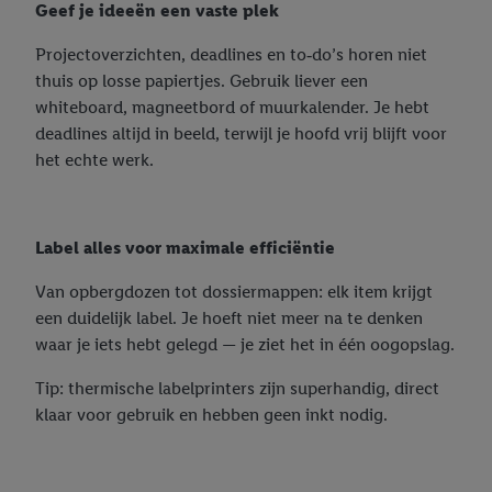
Geef je ideeën een vaste plek
bewaartermijn van de gegevens en uw recht om uw
toestemming te allen tijde met vooruitwerkende kracht in te
Projectoverzichten, deadlines en to‑do’s horen niet
trekken, vindt u in onze
privacyverklaring
.
Je vindt het
thuis op losse papiertjes. Gebruik liever een
impressum hier.
whiteboard, magneetbord of muurkalender. Je hebt
deadlines altijd in beeld, terwijl je hoofd vrij blijft voor
het echte werk.
Label alles voor maximale efficiëntie
Van opbergdozen tot dossiermappen: elk item krijgt
een duidelijk label. Je hoeft niet meer na te denken
waar je iets hebt gelegd — je ziet het in één oogopslag.
Tip: thermische labelprinters zijn superhandig, direct
klaar voor gebruik en hebben geen inkt nodig.