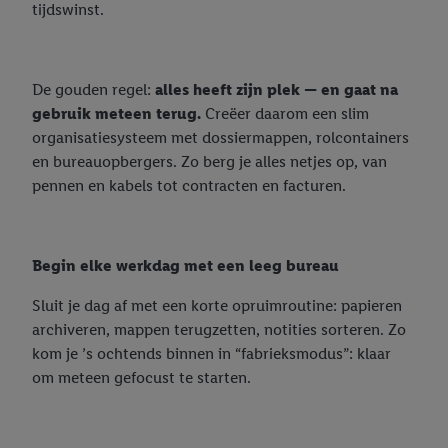
tijdswinst.
worden met andere identificatiegegevens of
identificatiegegevens waarover Criteo SA beschikt en die aan u
toegewezen werden.
Als u hiermee akkoord gaat, kunnen advertenties in het kader
De gouden regel:
alles heeft zijn plek — en gaat na
van retargeting, d.w.z. advertenties voor producten waarin u
gebruik meteen terug.
Creëer daarom een slim
interesse hebt getoond (bijvoorbeeld door het product in de
organisatiesysteem met dossiermappen, rolcontainers
webshop aan uw winkelmandje toe te voegen, maar het niet te
en bureauopbergers. Zo berg je alles netjes op, van
kopen), ook op verschillende apparaten en verschillende Lidl-
pennen en kabels tot contracten en facturen.
diensten worden weergegeven als er met behulp van uw
gehashte e-mailadres en eventuele andere
identificatiegegevens/identificatiegegevens waarover Criteo
Begin elke werkdag met een leeg bureau
SA beschikt, meerdere eindapparaten of Lidl-diensten aan u
kunnen worden toegewezen.
Sluit je dag af met een korte opruimroutine: papieren
Onder “Aanpassen” kunt u individuele doeleinden toestaan en
archiveren, mappen terugzetten, notities sorteren. Zo
meer informatie vinden over de gegevensverwerking.
kom je ’s ochtends binnen in “fabrieksmodus”: klaar
Door op “weigeren” te klikken, kunt u alleen het gebruik van de
om meteen gefocust te starten.
noodzakelijke technologieën toestaan. Door op “aanvaarden” te
klikken, stemt u in met alle verwerkingen voor alle
bovengenoemde doeleinden. Meer informatie, waaronder de