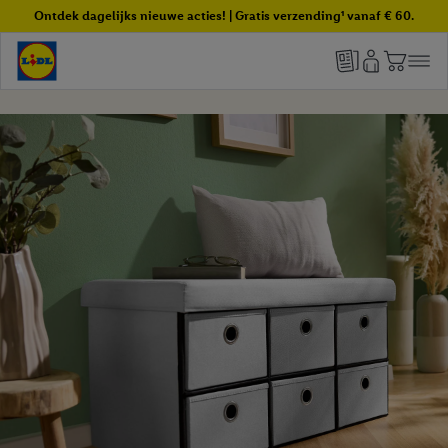
Ontdek dagelijks nieuwe acties! | Gratis verzending¹ vanaf € 60.