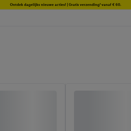
Ontdek dagelijks nieuwe acties! | Gratis verzending¹ vanaf € 60.