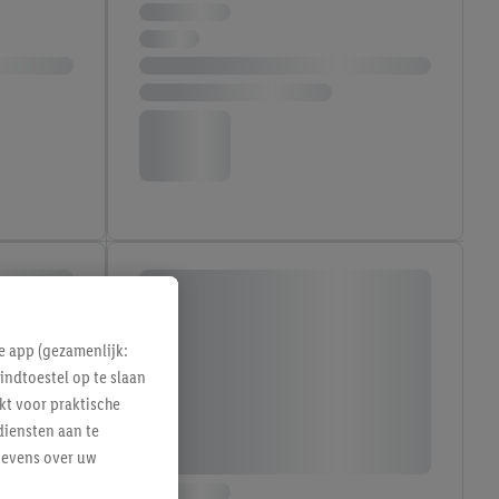
e app (gezamenlijk:
indtoestel op te slaan
kt voor praktische
diensten aan te
gevens over uw