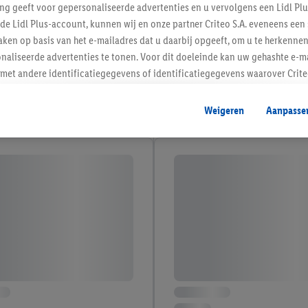
ing geeft voor gepersonaliseerde advertenties en u vervolgens een Lidl P
de Lidl Plus-account, kunnen wij en onze partner Criteo S.A. eveneens een 
ken op basis van het e-mailadres dat u daarbij opgeeft, om u te herkennen
naliseerde advertenties te tonen. Voor dit doeleinde kan uw gehashte e-m
t andere identificatiegegevens of identificatiegegevens waarover Criteo
en.
aat, kunnen advertenties in het kader van retargeting, d.w.z. advertenties
Weigeren
Aanpasse
nd (bijvoorbeeld door het product in de webshop aan uw winkelmandje toe 
verschillende apparaten en verschillende Lidl-diensten worden weergegeve
adres en eventuele andere identificatiegegevens/identificatiegegevens wa
dapparaten of Lidl-diensten aan u kunnen worden toegewezen.
 u individuele doeleinden toestaan en meer informatie vinden over de ge
likken, kunt u alleen het gebruik van de noodzakelijke technologieën toes
, stemt u in met alle verwerkingen voor alle bovengenoemde doeleinden. M
mijn van de gegevens en uw recht om uw toestemming te allen tijde met
ndt u in onze
privacyverklaring
.
Je vindt het impressum hier.