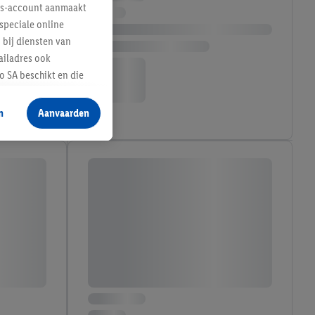
lus-account aanmaakt
speciale online
 bij diensten van
ailadres ook
 SA beschikt en die
 voor producten waarin
n
Aanvaarden
te voegen, maar het
n als er met behulp
arover Criteo SA
gevensverwerking.
taan. Door op
eer informatie,
 vooruitwerkende