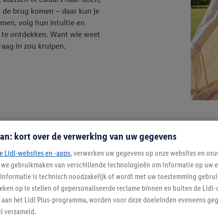
r de brug komen – daar kun je
nemen, volg hun intuïtie en
n te ontdekken. Want wie weet
raag in zou kruipen.
an: kort over de verwerking van uw gegevens
Nog meer inspiratie
e Lidl-websites en -apps
, verwerken uw gegevens op onze websites en onz
j we gebruikmaken van verschillende technologieën om informatie op uw e
informatie is technisch noodzakelijk of wordt met uw toestemming gebrui
tieken op te stellen of gepersonaliseerde reclame binnen en buiten de Lidl-
t aan het Lidl Plus-programma, worden voor deze doeleinden eveneens ge
l verzameld.