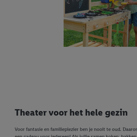
Theater voor het hele gezin
Voor fantasie en familieplezier ben je nooit te oud. Daarom
een cadeau voor iedereen! Als jullie samen koken, bakken,