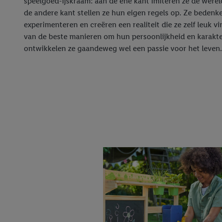
speelgoed-ijskraam: aan de ene kant imiteren ze de were
de andere kant stellen ze hun eigen regels op. Ze bedenk
experimenteren en creëren een realiteit die ze zelf leuk vi
van de beste manieren om hun persoonlijkheid en karakt
ontwikkelen ze gaandeweg wel een passie voor het leven.