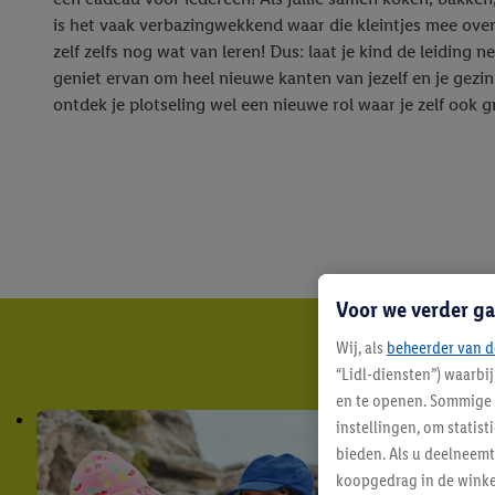
is het vaak verbazingwekkend waar die kleintjes mee ove
zelf zelfs nog wat van leren! Dus: laat je kind de leiding 
geniet ervan om heel nieuwe kanten van jezelf en je gezi
ontdek je plotseling wel een nieuwe rol waar je zelf ook g
Voor we verder ga
Wij, als
beheerder van d
“Lidl-diensten”) waarbi
en te openen. Sommige 
instellingen, om statis
bieden. Als u deelneem
koopgedrag in de winke