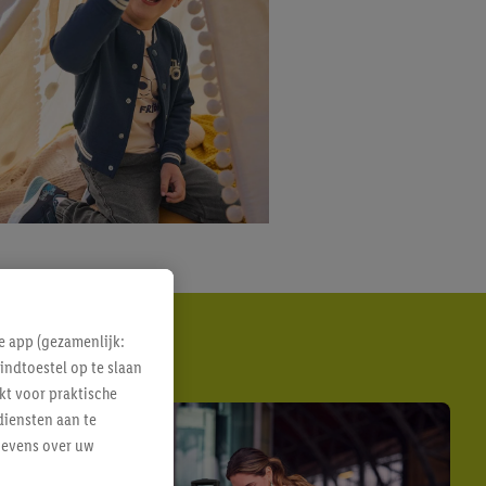
e app (gezamenlijk:
indtoestel op te slaan
kt voor praktische
diensten aan te
gevens over uw