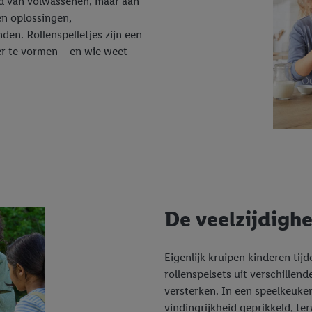
ld van volwassenen, maar aan
en oplossingen,
nden. Rollenspelletjes zijn een
er te vormen – en wie weet
De veelzijdighe
Eigenlijk kruipen kinderen tijd
rollenspelsets uit verschillen
versterken. In een speelkeuke
vindingrijkheid geprikkeld, ter