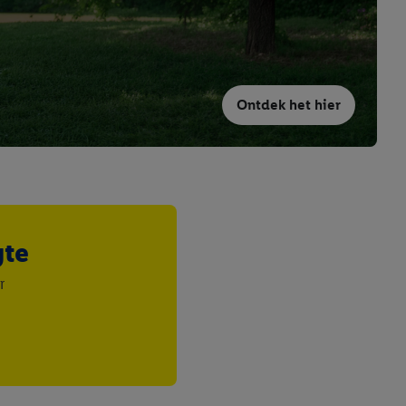
Ontdek het hier
gte
r