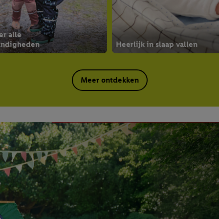
r alle
andigheden
Heerlijk in slaap vallen
Meer ontdekken