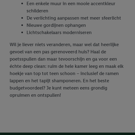
Een enkele muur in een mooie accentkleur
van retargeting, d.w.z. advertenties voor producten waarin u
schilderen
interesse hebt getoond (bijvoorbeeld door het product in de
De verlichting aanpassen met meer sfeerlicht
webshop aan uw winkelmandje toe te voegen, maar het niet te
Nieuwe gordijnen ophangen
kopen), ook op verschillende apparaten en verschillende Lidl-
Lichtschakelaars moderniseren
diensten worden weergegeven als er met behulp van uw
gehashte e-mailadres en eventuele andere
Wil je liever niets veranderen, maar wel dat heerlijke
identificatiegegevens/identificatiegegevens waarover Criteo
gevoel van een pas gerenoveerd huis? Haal de
SA beschikt, meerdere eindapparaten of Lidl-diensten aan u
poetsspullen dan maar tevoorschijn en ga voor een
kunnen worden toegewezen.
échte deep clean: ruim de hele kamer leeg en maak elk
Onder “Aanpassen” kunt u individuele doeleinden toestaan en
hoekje van top tot teen schoon – inclusief de ramen
meer informatie vinden over de gegevensverwerking.
lappen en het tapijt shamponeren. En het beste
Door op “weigeren” te klikken, kunt u alleen het gebruik van de
budgetvoordeel? Je kunt meteen eens grondig
noodzakelijke technologieën toestaan. Door op “aanvaarden” te
opruimen en ontspullen!
klikken, stemt u in met alle verwerkingen voor alle
bovengenoemde doeleinden. Meer informatie, waaronder de
bewaartermijn van de gegevens en uw recht om uw
toestemming te allen tijde met vooruitwerkende kracht in te
trekken, vindt u in onze
privacyverklaring
.
Je vindt het