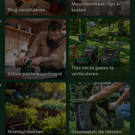
Muurdoorbraak: tips &
Plug verwijderen
kosten
Tips om je gazon te
Schuurpapierassortiment
verticuteren
Moestuinbakken
Grasmaaier: de messen