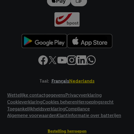
Taal:
Français
Nederlands
Footerelement met links naar juridische teksten
Wettelijke contactgegevens
Privacyverklaring
Cookieverklaring
Cookies beheren
Herroepingsrecht
Toegankelijkheidsverklaring
Compliance
Algemene voorwaarden
Klantinformatie over batterijen
Bestelling herroepen