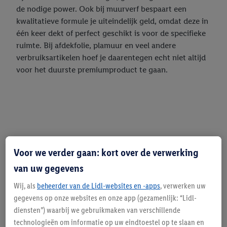
de nodige power. Ook bij muurverf bespaart een
kwalitatieve formule je uiteindelijk geld, omdat deze in
één keer dekt of perfect geschikt is voor de specifieke
ruimte. Bij afdekfolie, plamuur en veel andere
verbruiksartikelen hoef je daarentegen echt niet altijd
voor het duurste premiumproduct te gaan.
Voor we verder gaan: kort over de verwerking
van uw gegevens
Wij, als
beheerder van de Lidl-websites en -apps
, verwerken uw
gegevens op onze websites en onze app (gezamenlijk: “Lidl-
diensten”) waarbij we gebruikmaken van verschillende
technologieën om informatie op uw eindtoestel op te slaan en