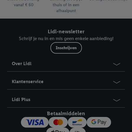
Als er een XL-toeslag aangerekend wordt voor de levering van
vanaf € 60
thuis of in een
je pakket, zie je die in je winkelmand en in je besteloverzicht.
afhaalpunt
Lidl-newsletter
Schrijf je nu in en mis geen enkele aanbieding!
Inschrijven
Over Lidl
Klantenservice
Lidl Plus
Betaalmiddelen