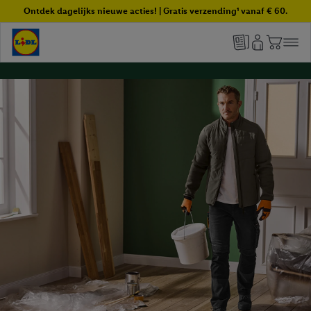
Ontdek dagelijks nieuwe acties! | Gratis verzending¹ vanaf € 60.