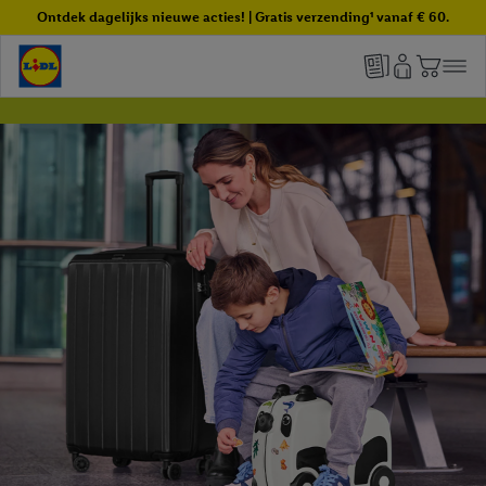
Ontdek dagelijks nieuwe acties! | Gratis verzending¹ vanaf € 60.