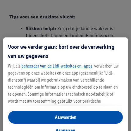
Tips voor een drukloze vlucht:
Slikken helpt:
Zorg dat je kindje wakker is
tijdens het stijgen en landen. Een fopspeen,
een flesje water of een lolly stimuleert het
Voor we verder gaan: kort over de verwerking
slikken, wat de druk op de trommelvliezen
van uw gegevens
direct verlicht.
Oordopjes op maat:
Er bestaan speciale
Wij, als
beheerder van de Lidl-websites en -apps
, verwerken uw
drukregulerende oordopjes voor het hele
gegevens op onze websites en onze app (gezamenlijk: “Lidl-
gezin. Een kleine investering voor een rustige
diensten”) waarbij we gebruikmaken van verschillende
vlucht!
technologieën om informatie op uw eindtoestel op te slaan en
Voor de grote kids:
Leer oudere kinderen de
te openen. Sommige informatie is technisch noodzakelijk of
Valsalva-methode: neus dichtknijpen, mond
wordt met uw toestemming gebruikt voor praktische
dicht en zachtjes proberen uit te ademen via
instellingen, om statistieken op te stellen of gepersonaliseerde
de neus.
reclame binnen en buiten de Lidl-diensten aan te bieden. Als u
Aanvaarden
Hydratatie is key:
De droge vliegtuiglucht
deelneemt aan het Lidl Plus-programma, worden voor deze
kan irriteren. Een neusspray met zeewater of
doeleinden eveneens gegevens over uw koopgedrag in de
Aanpassen