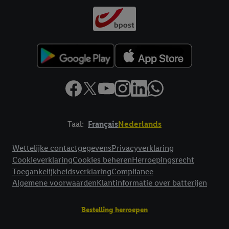
meer informatie vinden over de gegevensverwerking.
Door op “weigeren” te klikken, kunt u alleen het gebruik van de
noodzakelijke technologieën toestaan. Door op “aanvaarden” te
klikken, stemt u in met alle verwerkingen voor alle
bovengenoemde doeleinden. Meer informatie, waaronder de
bewaartermijn van de gegevens en uw recht om uw
toestemming te allen tijde met vooruitwerkende kracht in te
trekken, vindt u in onze
privacyverklaring
.
Je vindt het
impressum hier.
Taal:
Français
Nederlands
Footerelement met links naar juridische teksten
Wettelijke contactgegevens
Privacyverklaring
Cookieverklaring
Cookies beheren
Herroepingsrecht
Toegankelijkheidsverklaring
Compliance
Algemene voorwaarden
Klantinformatie over batterijen
Bestelling herroepen