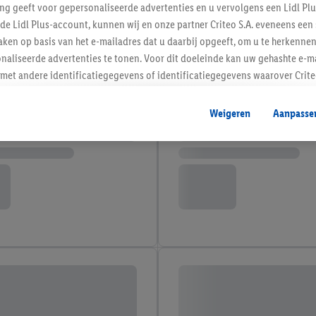
ing geeft voor gepersonaliseerde advertenties en u vervolgens een Lidl P
de Lidl Plus-account, kunnen wij en onze partner Criteo S.A. eveneens een 
ken op basis van het e-mailadres dat u daarbij opgeeft, om u te herkennen
naliseerde advertenties te tonen. Voor dit doeleinde kan uw gehashte e-m
t andere identificatiegegevens of identificatiegegevens waarover Criteo
en.
aat, kunnen advertenties in het kader van retargeting, d.w.z. advertenties
Weigeren
Aanpasse
nd (bijvoorbeeld door het product in de webshop aan uw winkelmandje toe 
verschillende apparaten en verschillende Lidl-diensten worden weergegeve
adres en eventuele andere identificatiegegevens/identificatiegegevens wa
dapparaten of Lidl-diensten aan u kunnen worden toegewezen.
 u individuele doeleinden toestaan en meer informatie vinden over de ge
likken, kunt u alleen het gebruik van de noodzakelijke technologieën toes
, stemt u in met alle verwerkingen voor alle bovengenoemde doeleinden. M
mijn van de gegevens en uw recht om uw toestemming te allen tijde met
ndt u in onze
privacyverklaring
.
Je vindt het impressum hier.