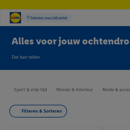
Alles voor jouw ochtendro
Dat kan tellen
Sport & vrije tijd
Wonen & interieur
Mode & acces
Filteren & Sorteren