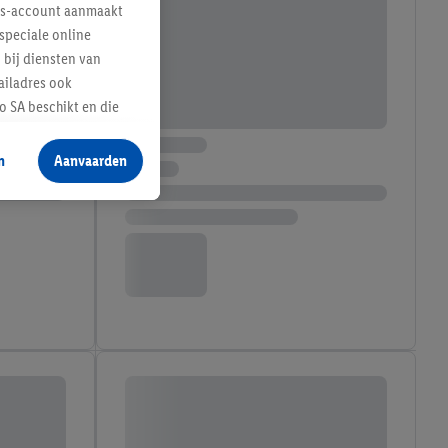
lus-account aanmaakt
speciale online
 bij diensten van
ailadres ook
 SA beschikt en die
 voor producten waarin
n
Aanvaarden
te voegen, maar het
n als er met behulp
arover Criteo SA
gevensverwerking.
taan. Door op
eer informatie,
 vooruitwerkende