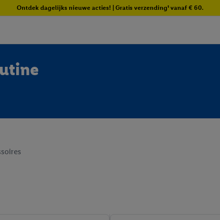
Ontdek dagelijks nieuwe acties! | Gratis verzending¹ vanaf € 60.
utine
soires