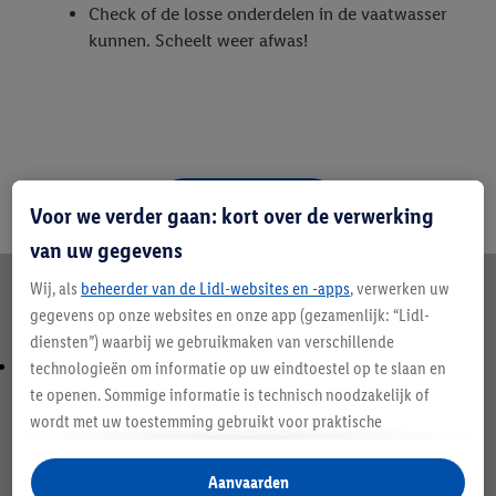
Check of de losse onderdelen in de vaatwasser
kunnen. Scheelt weer afwas!
Naar de friteuses
Voor we verder gaan: kort over de verwerking
van uw gegevens
Wij, als
beheerder van de Lidl-websites en -apps
, verwerken uw
Nog meer inspiratie
gegevens op onze websites en onze app (gezamenlijk: “Lidl-
diensten”) waarbij we gebruikmaken van verschillende
technologieën om informatie op uw eindtoestel op te slaan en
te openen. Sommige informatie is technisch noodzakelijk of
wordt met uw toestemming gebruikt voor praktische
instellingen, om statistieken op te stellen of gepersonaliseerde
reclame binnen en buiten de Lidl-diensten aan te bieden. Als u
Aanvaarden