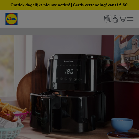
Ontdek dagelijks nieuwe acties! | Gratis verzending¹ vanaf € 60.