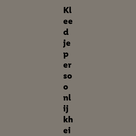
Koffers & reisaccessoires
Sportkleding
Kl
ee
d
je
p
er
so
o
nl
ij
kh
ei