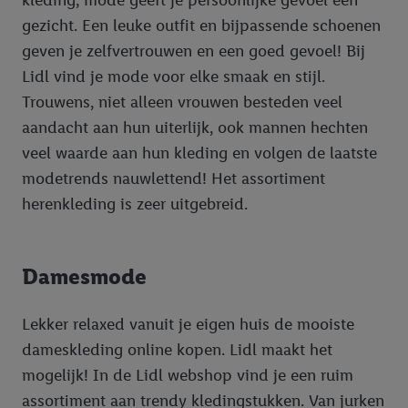
kleding, mode geeft je persoonlijke gevoel een
bewaartermijn van de gegevens en uw recht om uw
toestemming te allen tijde met vooruitwerkende kracht in te
gezicht. Een leuke outfit en bijpassende schoenen
trekken, vindt u in onze
privacyverklaring
.
Je vindt het
geven je zelfvertrouwen en een goed gevoel! Bij
impressum hier.
Lidl vind je mode voor elke smaak en stijl.
Trouwens, niet alleen vrouwen besteden veel
aandacht aan hun uiterlijk, ook mannen hechten
veel waarde aan hun kleding en volgen de laatste
modetrends nauwlettend! Het assortiment
herenkleding is zeer uitgebreid.
Damesmode
Lekker relaxed vanuit je eigen huis de mooiste
dameskleding online kopen. Lidl maakt het
mogelijk! In de Lidl webshop vind je een ruim
assortiment aan trendy kledingstukken. Van jurken