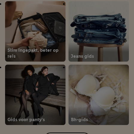
Slim ingepakt, beter op
reis
Jeans gids
Gids voor panty's
Bh-gids