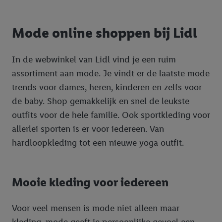
identificatiegegevens waarover Criteo SA beschikt en die aan u
toegewezen werden.
Mode online shoppen bij Lidl
Als u hiermee akkoord gaat, kunnen advertenties in het kader
van retargeting, d.w.z. advertenties voor producten waarin u
interesse hebt getoond (bijvoorbeeld door het product in de
In de webwinkel van Lidl vind je een ruim
webshop aan uw winkelmandje toe te voegen, maar het niet te
assortiment aan mode. Je vindt er de laatste mode
kopen), ook op verschillende apparaten en verschillende Lidl-
trends voor dames, heren, kinderen en zelfs voor
diensten worden weergegeven als er met behulp van uw
de baby. Shop gemakkelijk en snel de leukste
gehashte e-mailadres en eventuele andere
outfits voor de hele familie. Ook sportkleding voor
identificatiegegevens/identificatiegegevens waarover Criteo
SA beschikt, meerdere eindapparaten of Lidl-diensten aan u
allerlei sporten is er voor iedereen. Van
kunnen worden toegewezen.
hardloopkleding tot een nieuwe yoga outfit.
Onder “Aanpassen” kunt u individuele doeleinden toestaan en
meer informatie vinden over de gegevensverwerking.
Door op “weigeren” te klikken, kunt u alleen het gebruik van de
Mooie kleding voor iedereen
noodzakelijke technologieën toestaan. Door op “aanvaarden” te
klikken, stemt u in met alle verwerkingen voor alle
Voor veel mensen is mode niet alleen maar
bovengenoemde doeleinden. Meer informatie, waaronder de