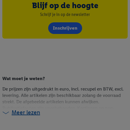
Blijf op de hoogte
Schrijf je in op de newsletter
Inschrijven
Wat moet je weten?
De prijzen zijn uitgedrukt in euro, incl. recupel en BTW, excl.
levering. Alle artikelen zijn beschikbaar zolang de voorraad
strekt. De afgebeelde artikelen kunnen afwijken.
Publicatiefouten zijn voorbehouden. Kortingen op non-
Meer lezen
foodartikelen zijn berekend op de webshopprijs (indien online
beschikbaar), op de vorige winkelprijs (indien niet online
beschikbaar) of op de huidige prijs (voor Lidl Plus-promoties).