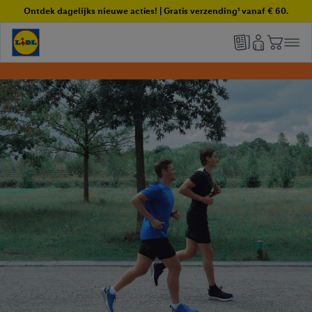
Ontdek dagelijks nieuwe acties! | Gratis verzending¹ vanaf € 60.