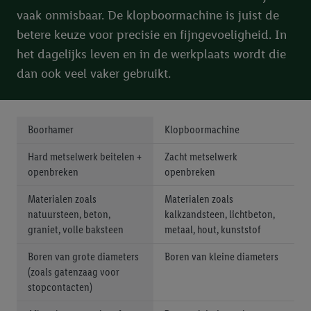
toegewezen werden.
vaak onmisbaar. De klopboormachine is juist de
Als u hiermee akkoord gaat, kunnen advertenties in het kader
betere keuze voor precisie en fijngevoeligheid. In
van retargeting, d.w.z. advertenties voor producten waarin u
het dagelijks leven en in de werkplaats wordt die
interesse hebt getoond (bijvoorbeeld door het product in de
dan ook veel vaker gebruikt.
webshop aan uw winkelmandje toe te voegen, maar het niet te
kopen), ook op verschillende apparaten en verschillende Lidl-
diensten worden weergegeven als er met behulp van uw
Boorhamer
Klopboormachine
gehashte e-mailadres en eventuele andere
identificatiegegevens/identificatiegegevens waarover Criteo
Hard metselwerk beitelen +
Zacht metselwerk
SA beschikt, meerdere eindapparaten of Lidl-diensten aan u
openbreken
openbreken
kunnen worden toegewezen.
Onder “Aanpassen” kunt u individuele doeleinden toestaan en
Materialen zoals
Materialen zoals
meer informatie vinden over de gegevensverwerking.
natuursteen, beton,
kalkzandsteen, lichtbeton,
graniet, volle baksteen
metaal, hout, kunststof
Door op “weigeren” te klikken, kunt u alleen het gebruik van de
noodzakelijke technologieën toestaan. Door op “aanvaarden” te
Boren van grote diameters
Boren van kleine diameters
klikken, stemt u in met alle verwerkingen voor alle
(zoals gatenzaag voor
bovengenoemde doeleinden. Meer informatie, waaronder de
stopcontacten)
bewaartermijn van de gegevens en uw recht om uw