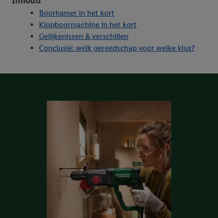
Inhoud
Boorhamer in het kort
Klopboormachine in het kort
Gelijkenissen & verschillen
Conclusie: welk gereedschap voor welke klus?