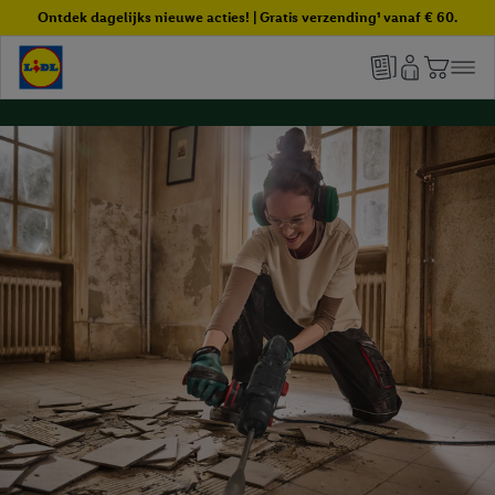
Ontdek dagelijks nieuwe acties! | Gratis verzending¹ vanaf € 60.