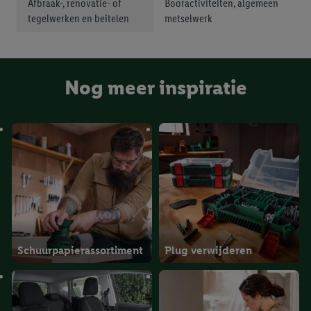
toestemming te allen tijde met vooruitwerkende kracht in te
Afbraak-, renovatie- of
Booractiviteiten, algemeen
tegelwerken en beitelen
metselwerk
trekken, vindt u in onze
privacyverklaring
.
Je vindt het
impressum hier.
Nog meer inspiratie
Schuurpapierassortiment
Plug verwijderen