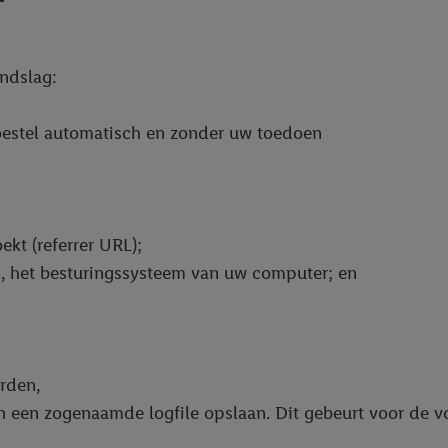
ndslag:
toestel automatisch en zonder uw toedoen
kt (referrer URL);
g, het besturingssysteem van uw computer; en
rden,
 in een zogenaamde logfile opslaan. Dit gebeurt voor de 