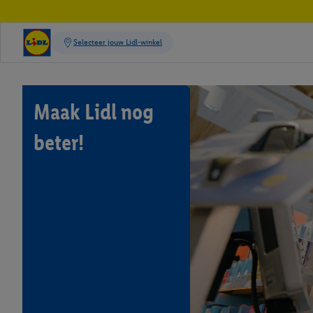
Maak Lidl nog
beter!