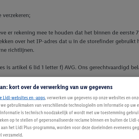
e verzekeren;
ieve er rekening mee te houden dat het binnen de eerste 
ekken over het IP-adres dat u in de storefinder gebruikt
ne richtlijnen.
 is artikel 6 lid 1 letter f) AVG. Ons gerechtvaardigd be
an: kort over de verwerking van uw gegevens
angers:
e Lidl-websites en -apps
, verwerken uw gegevens op onze websites en onz
j we gebruikmaken van verschillende technologieën om informatie op uw e
pecialiseerde dienstverleners, met name uit het domein
informatie is technisch noodzakelijk of wordt met uw toestemming gebrui
ig geselecteerd en zijn conform artikel 28 van de AVG co
tieken op te stellen of gepersonaliseerde reclame binnen en buiten de Lidl-
t aan het Lidl Plus-programma, worden voor deze doeleinden eveneens ge
genomen, zijn voor ons als verwerkers actief.
l verzameld.