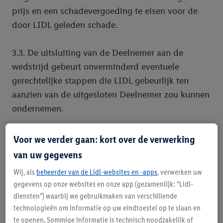
prijs en een schadevergoeding te eisen voor de
door LIDL geleden schade.
3.3. De uitsluiting van de Deelnemer aan de
wedstrijd gebeurt onverminderd eventuele
gerechtelijke stappen die LIDL gebeurlijk ten
aanzien van de uitgesloten Deelnemer zou kunnen
ondernemen.
4. Wedstrijdverloop
Voor we verder gaan: kort over de verwerking
4.1. Het verloop van de wedstrijd (kennisvraag,
van uw gegevens
schiftingsvraag, creatieve actie, ...) wordt per
Wij, als
beheerder van de Lidl-websites en -apps
, verwerken uw
wedstrijd bepaald. In geval van een
gegevens op onze websites en onze app (gezamenlijk: “Lidl-
schiftingsvraag is een antwoord op deze
diensten”) waarbij we gebruikmaken van verschillende
schiftingsvraag verplicht om geldig te kunnen
technologieën om informatie op uw eindtoestel op te slaan en
deelnemen aan de wedstrijd.
te openen. Sommige informatie is technisch noodzakelijk of