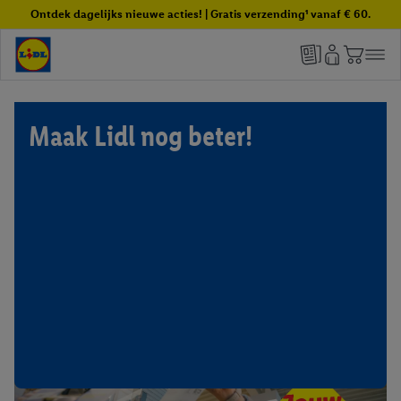
Ontdek dagelijks nieuwe acties! | Gratis verzending¹ vanaf € 60.
Maak Lidl nog beter!