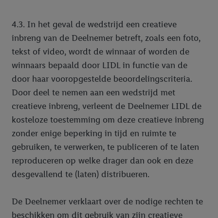
van retargeting, d.w.z. advertenties voor producten waarin u
interesse hebt getoond (bijvoorbeeld door het product in de
4.3. In het geval de wedstrijd een creatieve
webshop aan uw winkelmandje toe te voegen, maar het niet te
kopen), ook op verschillende apparaten en verschillende Lidl-
inbreng van de Deelnemer betreft, zoals een foto,
diensten worden weergegeven als er met behulp van uw
tekst of video, wordt de winnaar of worden de
gehashte e-mailadres en eventuele andere
winnaars bepaald door LIDL in functie van de
identificatiegegevens/identificatiegegevens waarover Criteo
door haar vooropgestelde beoordelingscriteria.
SA beschikt, meerdere eindapparaten of Lidl-diensten aan u
Door deel te nemen aan een wedstrijd met
kunnen worden toegewezen.
creatieve inbreng, verleent de Deelnemer LIDL de
Onder “Aanpassen” kunt u individuele doeleinden toestaan en
meer informatie vinden over de gegevensverwerking.
kosteloze toestemming om deze creatieve inbreng
Door op “weigeren” te klikken, kunt u alleen het gebruik van de
zonder enige beperking in tijd en ruimte te
noodzakelijke technologieën toestaan. Door op “aanvaarden” te
gebruiken, te verwerken, te publiceren of te laten
klikken, stemt u in met alle verwerkingen voor alle
reproduceren op welke drager dan ook en deze
bovengenoemde doeleinden. Meer informatie, waaronder de
desgevallend te (laten) distribueren.
bewaartermijn van de gegevens en uw recht om uw
toestemming te allen tijde met vooruitwerkende kracht in te
trekken, vindt u in onze
privacyverklaring
.
Je vindt het
De Deelnemer verklaart over de nodige rechten te
impressum hier.
beschikken om dit gebruik van zijn creatieve