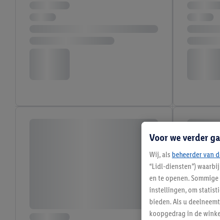
Voor we verder ga
Wij, als
beheerder van d
“Lidl-diensten”) waarbi
en te openen. Sommige 
instellingen, om statis
bieden. Als u deelneem
koopgedrag in de winke