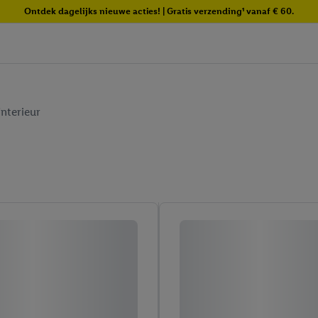
Ontdek dagelijks nieuwe acties! | Gratis verzending¹ vanaf € 60.
nterieur