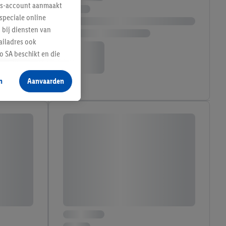
lus-account aanmaakt
speciale online
 bij diensten van
ailadres ook
 SA beschikt en die
 voor producten waarin
n
Aanvaarden
te voegen, maar het
n als er met behulp
arover Criteo SA
gevensverwerking.
taan. Door op
eer informatie,
 vooruitwerkende