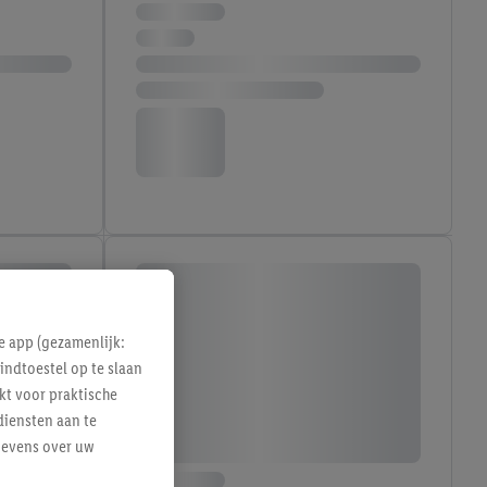
e app (gezamenlijk:
indtoestel op te slaan
kt voor praktische
diensten aan te
gevens over uw