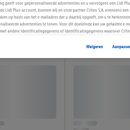
ing geeft voor gepersonaliseerde advertenties en u vervolgens een Lidl P
de Lidl Plus-account, kunnen wij en onze partner Criteo S.A. eveneens een 
ken op basis van het e-mailadres dat u daarbij opgeeft, om u te herkennen
naliseerde advertenties te tonen. Voor dit doeleinde kan uw gehashte e-m
t andere identificatiegegevens of identificatiegegevens waarover Criteo
en.
aat, kunnen advertenties in het kader van retargeting, d.w.z. advertenties
Weigeren
Aanpasse
nd (bijvoorbeeld door het product in de webshop aan uw winkelmandje toe 
verschillende apparaten en verschillende Lidl-diensten worden weergegeve
adres en eventuele andere identificatiegegevens/identificatiegegevens wa
dapparaten of Lidl-diensten aan u kunnen worden toegewezen.
 u individuele doeleinden toestaan en meer informatie vinden over de ge
likken, kunt u alleen het gebruik van de noodzakelijke technologieën toes
, stemt u in met alle verwerkingen voor alle bovengenoemde doeleinden. M
mijn van de gegevens en uw recht om uw toestemming te allen tijde met
ndt u in onze
privacyverklaring
.
Je vindt het impressum hier.