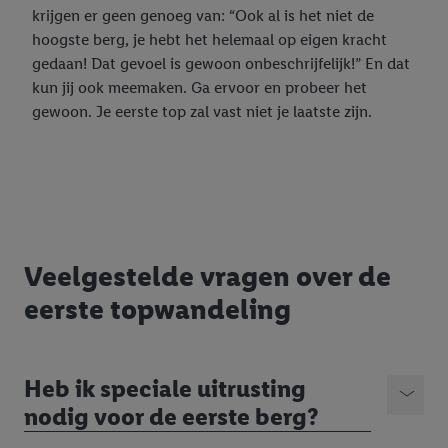
krijgen er geen genoeg van: “Ook al is het niet de
om u gepersonaliseerde advertenties te tonen. Voor dit
hoogste berg, je hebt het helemaal op eigen kracht
doeleinde kan uw gehashte e-mailadres ook samengevoegd
gedaan! Dat gevoel is gewoon onbeschrijfelijk!” En dat
worden met andere identificatiegegevens of
kun jij ook meemaken. Ga ervoor en probeer het
identificatiegegevens waarover Criteo SA beschikt en die aan u
gewoon. Je eerste top zal vast niet je laatste zijn.
toegewezen werden.
Als u hiermee akkoord gaat, kunnen advertenties in het kader
van retargeting, d.w.z. advertenties voor producten waarin u
interesse hebt getoond (bijvoorbeeld door het product in de
webshop aan uw winkelmandje toe te voegen, maar het niet te
kopen), ook op verschillende apparaten en verschillende Lidl-
diensten worden weergegeven als er met behulp van uw
Veelgestelde vragen over de
gehashte e-mailadres en eventuele andere
eerste topwandeling
identificatiegegevens/identificatiegegevens waarover Criteo
SA beschikt, meerdere eindapparaten of Lidl-diensten aan u
kunnen worden toegewezen.
Onder “Aanpassen” kunt u individuele doeleinden toestaan en
Heb ik speciale uitrusting
meer informatie vinden over de gegevensverwerking.
nodig voor de eerste berg?
Door op “weigeren” te klikken, kunt u alleen het gebruik van de