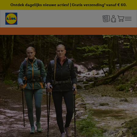
Ontdek dagelijks nieuwe acties! | Gratis verzending¹ vanaf € 60.