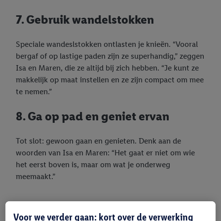
7. Gebruik wandelstokken
Speciale wandeslstokken ontlasten je knieën. “Vooral
bergaf of op lastige paden zijn ze superhandig,” zeggen
Isa en Maren, die ze altijd bij zich hebben. “Je kunt ze
makkelijk op maat instellen en ze zijn compact om mee
te nemen.”
8. Ga op pad en geniet ervan
Tot slot: gewoon gaan en genieten. Denk aan de
woorden van Isa en Maren: “Het gaat er niet om wie
het eerst boven is, maar om wat je onderweg
meemaakt.”
Voor we verder gaan: kort over de verwerking