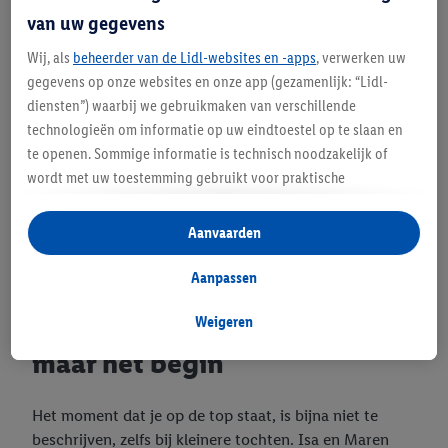
van uw gegevens
Wij, als
beheerder van de Lidl-websites en -apps
, verwerken uw
gegevens op onze websites en onze app (gezamenlijk: “Lidl-
diensten”) waarbij we gebruikmaken van verschillende
technologieën om informatie op uw eindtoestel op te slaan en
te openen. Sommige informatie is technisch noodzakelijk of
wordt met uw toestemming gebruikt voor praktische
instellingen, om statistieken op te stellen of gepersonaliseerde
reclame binnen en buiten de Lidl-diensten aan te bieden. Als u
Aanvaarden
deelneemt aan het Lidl Plus-programma, worden voor deze
doeleinden eveneens gegevens over uw koopgedrag in de
Aanpassen
winkel verzameld.
Als u hier uw toestemming geeft voor gepersonaliseerde
Weigeren
De eerste bergtop is nog
advertenties en u vervolgens een Lidl Plus-account aanmaakt
maar het begin
of inlogt op uw bestaande Lidl Plus-account, kunnen wij en
onze partner Criteo S.A. eveneens een speciale online
Het moment dat je op de top staat, is bijna niet te
identificatiecode aanmaken op basis van het e-mailadres dat u
beschrijven, zelfs bij kleinere tochten. Isa en Maren
daarbij opgeeft, om u te herkennen bij diensten van derden en