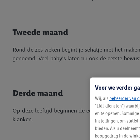
Tweede maand
Rond de zes weken begint je schatje met het maken 
genoemd. Veel baby's laten nu ook de eerste bewust
Voor we verder ga
Derde maand
Wij, als
beheerder van d
“Lidl-diensten”) waarbi
Op deze leeftijd beginnen de eerste keelklanken. D
en te openen. Sommige 
klanken.
instellingen, om statis
bieden. Als u deelneem
koopgedrag in de winke