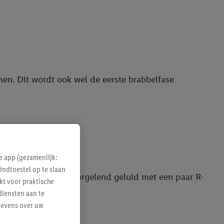
men. Dit wordt ook wel de eerste brabbelfase
e app (gezamenlijk:
indtoestel op te slaan
e koeren wordt een gorgelend geluid met een paar R-
kt voor praktische
diensten aan te
gevens over uw