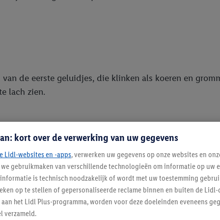
van de eerste geluidjes, die klinken als koeren en grom
e lach zien.
an: kort over de verwerking van uw gegevens
e Lidl-websites en -apps
, verwerken uw gegevens op onze websites en onz
j we gebruikmaken van verschillende technologieën om informatie op uw e
e tong glijdt naar achteren in de mond en het onbewust
informatie is technisch noodzakelijk of wordt met uw toestemming gebrui
tieken op te stellen of gepersonaliseerde reclame binnen en buiten de Lidl-
t aan het Lidl Plus-programma, worden voor deze doeleinden eveneens ge
l verzameld.