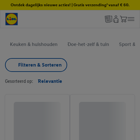
Ontdek dagelijks nieuwe acties! | Gratis verzending¹ vanaf € 60.
Keuken & huishouden
Doe-het-zelf & tuin
Sport & vr
Filteren & Sorteren
Gesorteerd op:
Relevantie