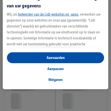
van uw gegevens
Wij, als
beheerder van de Lidl-websites en -apps
, verwerken uw
gegevens op onze websites en onze app (gezamenlijk: “Lidl-
diensten”) waarbij we gebruikmaken van verschillende
technologieën om informatie op uw eindtoestel op te slaan en
te openen. Sommige informatie is technisch noodzakelijk of
wordt met uw toestemming gebruikt voor praktische
instellingen, om statistieken op te stellen of gepersonaliseerde
reclame binnen en buiten de Lidl-diensten aan te bieden. Als u
Aanvaarden
deelneemt aan het Lidl Plus-programma, worden voor deze
doeleinden eveneens gegevens over uw koopgedrag in de
Aanpassen
winkel verzameld.
Als u hier uw toestemming geeft voor gepersonaliseerde
Weigeren
advertenties en u vervolgens een Lidl Plus-account aanmaakt
of inlogt op uw bestaande Lidl Plus-account, kunnen wij en
onze partner Criteo S.A. eveneens een speciale online
identificatiecode aanmaken op basis van het e-mailadres dat u
daarbij opgeeft, om u te herkennen bij diensten van derden en