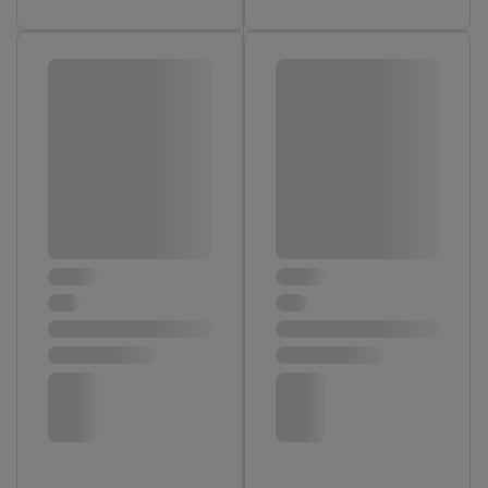
noodzakelijke technologieën toestaan. Door op “aanvaarden” te
klikken, stemt u in met alle verwerkingen voor alle
bovengenoemde doeleinden. Meer informatie, waaronder de
bewaartermijn van de gegevens en uw recht om uw
toestemming te allen tijde met vooruitwerkende kracht in te
trekken, vindt u in onze
privacyverklaring
.
Je vindt het
impressum hier.