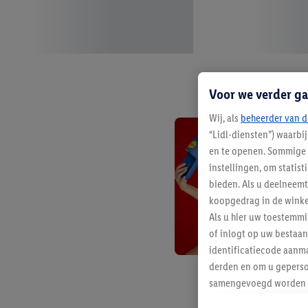
Voor we verder ga
Wij, als
beheerder van d
“Lidl-diensten”) waarbi
en te openen. Sommige 
instellingen, om statis
bieden. Als u deelneem
koopgedrag in de winke
Als u hier uw toestemm
of inlogt op uw bestaan
identificatiecode aanma
derden en om u geperso
samengevoegd worden me
aan u toegewezen werd