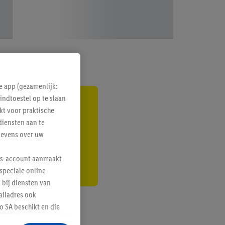
e app (gezamenlijk:
indtoestel op te slaan
gte
kt voor praktische
diensten aan te
r
gevens over uw
lus-account aanmaakt
speciale online
 bij diensten van
ailadres ook
 SA beschikt en die