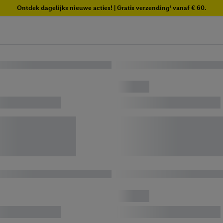
Ontdek dagelijks nieuwe acties! | Gratis verzending¹ vanaf € 60.