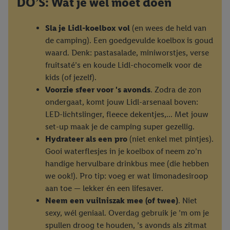
DO’S: Wat je wél moet doen
Sla je Lidl-koelbox vol
(en wees de held van
de camping). Een goedgevulde koelbox is goud
waard. Denk: pastasalade, miniworstjes, verse
fruitsaté’s en koude Lidl-chocomelk voor de
kids (of jezelf).
Voorzie sfeer voor 's avonds
. Zodra de zon
ondergaat, komt jouw Lidl-arsenaal boven:
LED-lichtslinger, fleece dekentjes,... Met jouw
set-up maak je de camping super gezellig.
Hydrateer als een pro
(niet enkel met pintjes).
Gooi waterflesjes in je koelbox of neem zo’n
handige hervulbare drinkbus mee (die hebben
we ook!). Pro tip: voeg er wat limonadesiroop
aan toe — lekker én een lifesaver.
Neem een vuilniszak mee (of twee)
. Niet
sexy, wél geniaal. Overdag gebruik je ’m om je
spullen droog te houden, ’s avonds als zitmat