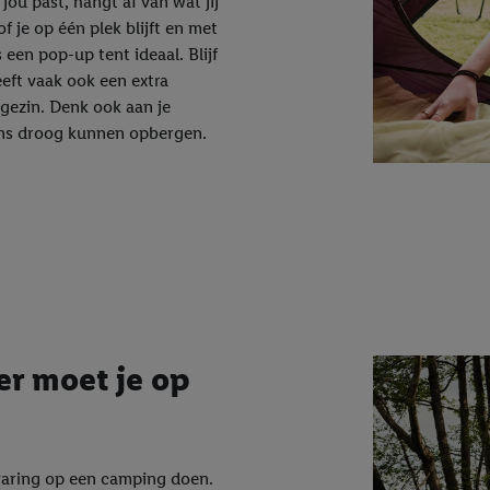
 jou past, hangt af van wat jij
f je op één plek blijft en met
een pop-up tent ideaal. Blijf
eft vaak ook een extra
 gezin. Denk ook aan je
rgens droog kunnen opbergen.
ier moet je op
varing op een camping doen.