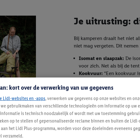
Je uitrusting: 
Bij kamperen draait het niet al
niet mag vergeten. Dit nemen 
Isomat en slaapzak:
De iso
voor zich. Net als bij de tent
Kookvuur:
“Een kookvuur is
“Maar let op: altijd uit de 
an: kort over de verwerking van uw gegevens
bodem ongelijk is.”
Lampen:
In de natuur word
e Lidl-websites en -apps
, verwerken uw gegevens op onze websites en onz
buiten, zaklamp voor binnen.
j we gebruikmaken van verschillende technologieën om informatie op uw e
goud waard als het donker 
informatie is technisch noodzakelijk of wordt met uw toestemming gebrui
Aansteker:
Wat heb je aan 
tieken op te stellen of gepersonaliseerde reclame binnen en buiten de Lidl-
ter dan tien lege aanstekers. Neem altijd twee verschillende s
t aan het Lidl Plus-programma, worden voor deze doeleinden eveneens ge
aan het eind van de dag wil je niet op de grond zitten. Licht, co
l verzameld.