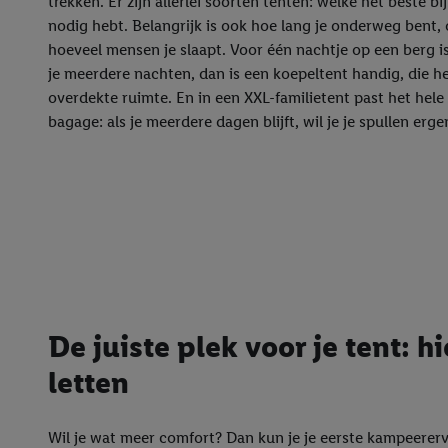
trekken. Er zijn allerlei soorten tenten: welke het beste bij
nodig hebt. Belangrijk is ook hoe lang je onderweg bent, o
hoeveel mensen je slaapt. Voor één nachtje op een berg is 
je meerdere nachten, dan is een koepeltent handig, die he
overdekte ruimte. En in een XXL-familietent past het hele
bagage: als je meerdere dagen blijft, wil je je spullen e
De juiste plek voor je tent: h
letten
Wil je wat meer comfort? Dan kun je je eerste kampeerer