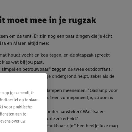
dit moet mee in je rugzak
leen om de tent. Er zijn nog een paar dingen die je écht
Isa en Maren altijd mee:
mat houdt vocht en kou tegen, en de slaapzak spreekt
: kies wat bij jou past.
 simpel en betrouwbaar,” zeggen de twee outdoorfans.
wind zetten. En een stevige ondergrond helpt, zeker als de
t het snel donker. Dus: lampen meenemen! “Gaslamp voor
e app (gezamenlijk:
 En: reservebatterijen of een zonnepaneeltje, stroom is
indtoestel op te slaan
wordt.”
kt voor praktische
een kookvuur of lamp zonder aansteker? Wat Isa en
diensten aan te
oorten mee, gewoon voor de zekerheid.”
gevens over uw
mpact, en je rug zal je dankbaar zijn.” Een beetje luxe mag