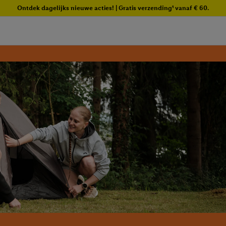
Ontdek dagelijks nieuwe acties! | Gratis verzending¹ vanaf € 60.