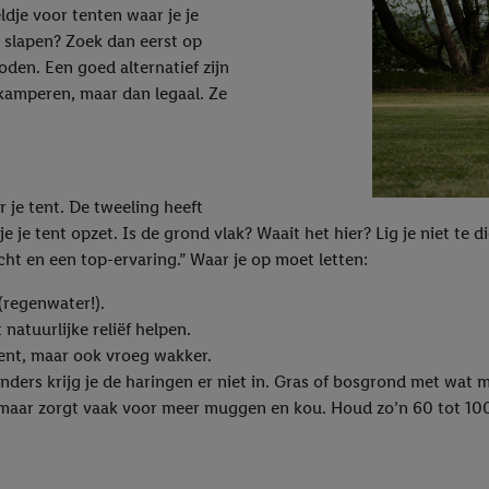
ldje voor tenten waar je je
r slapen? Zoek dan eerst op
den. Een goed alternatief zijn
dkamperen, maar dan legaal. Ze
.
r je tent. De tweeling heeft
je je tent opzet. Is de grond vlak? Waait het hier? Lig je niet t
cht en een top-ervaring.” Waar je op moet letten:
 (regenwater!).
natuurlijke reliëf helpen.
nt, maar ook vroeg wakker.
nders krijg je de haringen er niet in. Gras of bosgrond met wat m
t, maar zorgt vaak voor meer muggen en kou. Houd zo’n 60 tot 10