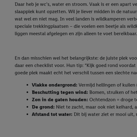
Daar heb je wc’s, water en stroom. Vaak is er een apart ve
slaapplek kunt opzetten. Wil je liever midden in de natuu
wat wel en niet mag. In veel landen is wildkamperen verbo
speciale trekkingplaatsen – die voelen een beetje als wil
liggen meestal afgelegen en zijn alleen te voet bereikbaar
En dan misschien wel het belangrijkste: de juiste plek voo
daar een checklist voor. Hun tip: “Kijk goed rond voordat 
goede plek maakt echt het verschil tussen een slechte na
Vlakke ondergrond:
Vermijd hellingen of kuilen
Beschutting tegen wind:
Bomen, struiken of het 
Zon in de gaten houden:
Ochtendzon = droge te
De grond:
Niet te zacht, maar ook niet keihard, a
Afstand tot water:
Dit bij water ziet er mooi ui