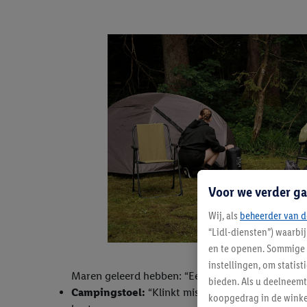
Voor we verder ga
Wij, als
beheerder van d
“Lidl-diensten”) waarbi
en te openen. Sommige 
instellingen, om statis
Maren geleerd hebben: “Een goede aansteker is be
bieden. Als u deelneem
Campingstoel:
“Klinkt misschien overbodig, maar 
koopgedrag in de winke