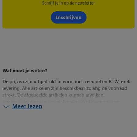
Schrijf je in op de newsletter
Inschrijven
Wat moet je weten?
De prijzen zijn uitgedrukt in euro, incl. recupel en BTW, excl.
levering. Alle artikelen zijn beschikbaar zolang de voorraad
strekt. De afgebeelde artikelen kunnen afwijken.
Publicatiefouten zijn voorbehouden. Kortingen op non-
Meer lezen
foodartikelen zijn berekend op de webshopprijs (indien online
beschikbaar), op de vorige winkelprijs (indien niet online
beschikbaar) of op de huidige prijs (voor Lidl Plus-promoties).
Meer informatie over de beschikbaarheid en voorwaarden van
coupons vind je via de link op de coupon.