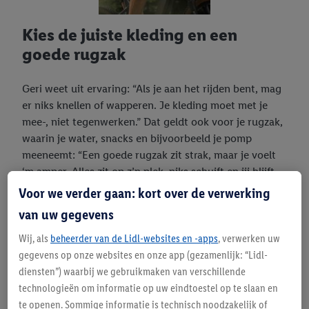
Kies de juiste kleding en een
goede rugzak
Geri weet uit ervaring: “Als je aan het rijden bent, mag
er niks knellen of wapperen. Je kleding moet met je
mee-, niet tegenwerken.” Dat geldt ook voor je rugzak,
waarin je water, snacks en bijvoorbeeld je pomp
meeneemt: “Een goede rugzak zit strak, maar je voelt
‘m amper. Alles zit op z’n plek, niks schuift en jij blijft
lekker in beweging.”
Voor we verder gaan: kort over de verwerking
van uw gegevens
Wij, als
beheerder van de Lidl-websites en -apps
, verwerken uw
Let op je houding
gegevens op onze websites en onze app (gezamenlijk: “Lidl-
diensten”) waarbij we gebruikmaken van verschillende
Bij trailrijden telt alles, ook hoe je op je fiets zit. Dat
technologieën om informatie op uw eindtoestel op te slaan en
zorgt voor stabiliteit. Geri legt uit hoe: “Kijk vooruit,
te openen. Sommige informatie is technisch noodzakelijk of