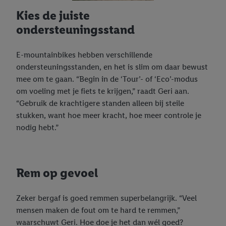
van retargeting, d.w.z. advertenties voor producten waarin u
interesse hebt getoond (bijvoorbeeld door het product in de
Kies de juiste
webshop aan uw winkelmandje toe te voegen, maar het niet te
ondersteuningsstand
kopen), ook op verschillende apparaten en verschillende Lidl-
diensten worden weergegeven als er met behulp van uw
E-mountainbikes hebben verschillende
gehashte e-mailadres en eventuele andere
ondersteuningsstanden, en het is slim om daar bewust
identificatiegegevens/identificatiegegevens waarover Criteo
mee om te gaan. “Begin in de ‘Tour’- of ‘Eco’-modus
SA beschikt, meerdere eindapparaten of Lidl-diensten aan u
om voeling met je fiets te krijgen,” raadt Geri aan.
kunnen worden toegewezen.
“Gebruik de krachtigere standen alleen bij steile
Onder “Aanpassen” kunt u individuele doeleinden toestaan en
stukken, want hoe meer kracht, hoe meer controle je
meer informatie vinden over de gegevensverwerking.
nodig hebt.”
Door op “weigeren” te klikken, kunt u alleen het gebruik van de
noodzakelijke technologieën toestaan. Door op “aanvaarden” te
klikken, stemt u in met alle verwerkingen voor alle
bovengenoemde doeleinden. Meer informatie, waaronder de
Rem op gevoel
bewaartermijn van de gegevens en uw recht om uw
toestemming te allen tijde met vooruitwerkende kracht in te
Zeker bergaf is goed remmen superbelangrijk. “Veel
trekken, vindt u in onze
privacyverklaring
.
Je vindt het
mensen maken de fout om te hard te remmen,”
impressum hier.
waarschuwt Geri. Hoe doe je het dan wél goed?