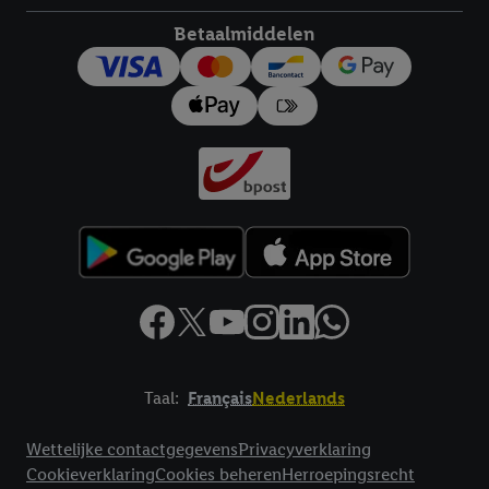
Betaalmiddelen
Taal:
Français
Nederlands
Footerelement met links naar juridische teksten
Wettelijke contactgegevens
Privacyverklaring
Cookieverklaring
Cookies beheren
Herroepingsrecht