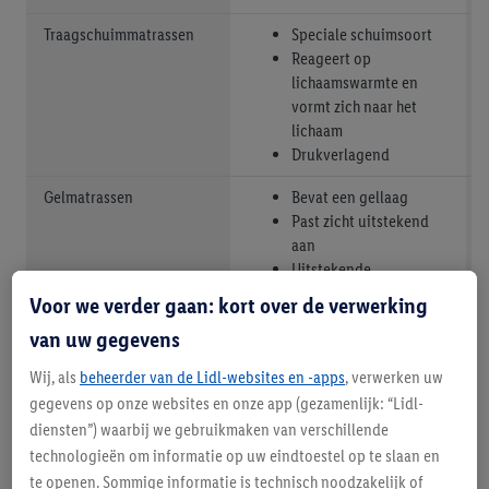
Traagschuimmatrassen
Speciale schuimsoort
Reageert op
lichaamswarmte en
vormt zich naar het
lichaam
Drukverlagend
Gelmatrassen
Bevat een gellaag
Past zicht uitstekend
aan
Uitstekende
drukverdeling en
Voor we verder gaan: kort over de verwerking
temperatuurregulatie
van uw gegevens
Wij, als
beheerder van de Lidl-websites en -apps
, verwerken uw
gegevens op onze websites en onze app (gezamenlijk: “Lidl-
Pocketveringmatrassen
Veren afzonderlijk
diensten”) waarbij we gebruikmaken van verschillende
verpakt in zakjes
technologieën om informatie op uw eindtoestel op te slaan en
Goede puntelasticiteit
Goede luchtcirculatie
te openen. Sommige informatie is technisch noodzakelijk of