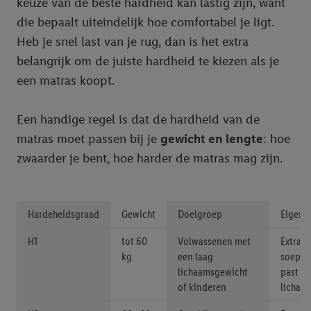
keuze van de beste hardheid kan lastig zijn, want
die bepaalt uiteindelijk hoe comfortabel je ligt.
Heb je snel last van je rug, dan is het extra
belangrijk om de juiste hardheid te kiezen als je
een matras koopt.
Een handige regel is dat de hardheid van de
matras moet passen bij je
gewicht en lengte
: hoe
zwaarder je bent, hoe harder de matras mag zijn.
Hardeheidsgraad
Gewicht
Doelgroep
Eigens
H1
tot 60
Volwassenen met
Extra z
kg
een laag
soepel
lichaamsgewicht
past zi
of kinderen
lichaa