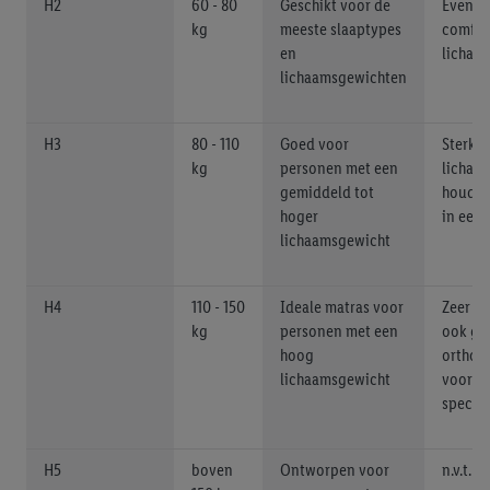
H2
60 - 80
Geschikt voor de
Evenwi
kg
meeste slaaptypes
comfor
en
lichaa
lichaamsgewichten
H3
80 - 110
Goed voor
Sterke
kg
personen met een
lichaa
gemiddeld tot
houdt 
hoger
in een 
lichaamsgewicht
H4
110 - 150
Ideale matras voor
Zeer ha
kg
personen met een
ook ges
hoog
orthop
lichaamsgewicht
voor p
specia
H5
boven
Ontworpen voor
n.v.t.