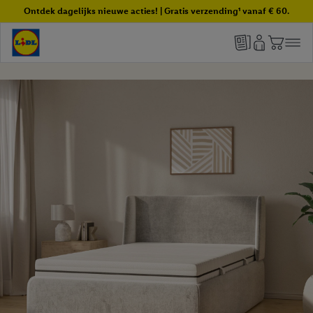
Ontdek dagelijks nieuwe acties! | Gratis verzending¹ vanaf € 60.