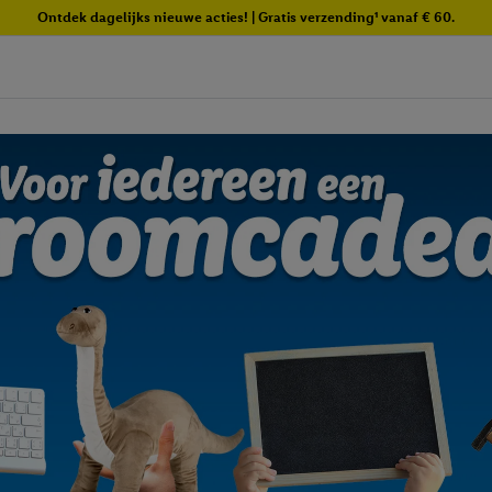
Ontdek dagelijks nieuwe acties! | Gratis verzending¹ vanaf € 60.