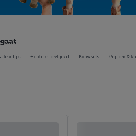
egaat
cadeautips
Houten speelgoed
Bouwsets
Poppen & kn