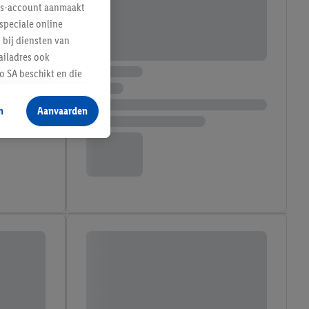
lus-account aanmaakt
speciale online
 bij diensten van
ailadres ook
 SA beschikt en die
 voor producten waarin
n
Aanvaarden
te voegen, maar het
n als er met behulp
arover Criteo SA
gevensverwerking.
taan. Door op
eer informatie,
 vooruitwerkende