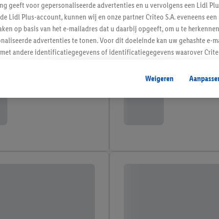
ing geeft voor gepersonaliseerde advertenties en u vervolgens een Lidl P
de Lidl Plus-account, kunnen wij en onze partner Criteo S.A. eveneens een 
ken op basis van het e-mailadres dat u daarbij opgeeft, om u te herkennen
naliseerde advertenties te tonen. Voor dit doeleinde kan uw gehashte e-m
t andere identificatiegegevens of identificatiegegevens waarover Criteo
en.
aat, kunnen advertenties in het kader van retargeting, d.w.z. advertenties
Weigeren
Aanpasse
nd (bijvoorbeeld door het product in de webshop aan uw winkelmandje toe 
verschillende apparaten en verschillende Lidl-diensten worden weergegeve
adres en eventuele andere identificatiegegevens/identificatiegegevens wa
dapparaten of Lidl-diensten aan u kunnen worden toegewezen.
 u individuele doeleinden toestaan en meer informatie vinden over de ge
likken, kunt u alleen het gebruik van de noodzakelijke technologieën toes
, stemt u in met alle verwerkingen voor alle bovengenoemde doeleinden. M
mijn van de gegevens en uw recht om uw toestemming te allen tijde met
ndt u in onze
privacyverklaring
.
Je vindt het impressum hier.