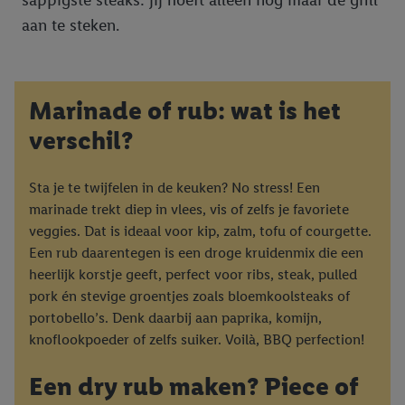
sappigste steaks: jij hoeft alleen nog maar de grill
aan te steken.
Marinade of rub: wat is het
verschil?
Sta je te twijfelen in de keuken? No stress! Een
marinade trekt diep in vlees, vis of zelfs je favoriete
veggies. Dat is ideaal voor kip, zalm, tofu of courgette.
Een rub daarentegen is een droge kruidenmix die een
heerlijk korstje geeft, perfect voor ribs, steak, pulled
pork én stevige groentjes zoals bloemkoolsteaks of
portobello’s. Denk daarbij aan paprika, komijn,
knoflookpoeder of zelfs suiker. Voilà, BBQ perfection!
Een dry rub maken? Piece of