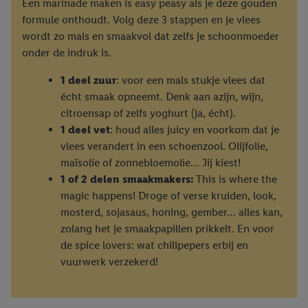
Een marinade maken is easy peasy als je deze gouden
formule onthoudt. Volg deze 3 stappen en je vlees
wordt zo mals en smaakvol dat zelfs je schoonmoeder
onder de indruk is.
1 deel zuur
: voor een mals stukje vlees dat
écht smaak opneemt. Denk aan azijn, wijn,
citroensap of zelfs yoghurt (ja, écht).
1 deel vet
: houd alles juicy en voorkom dat je
vlees verandert in een schoenzool. Olijfolie,
maïsolie of zonnebloemolie… Jij kiest!
1 of 2 delen smaakmakers:
This is where the
magic happens! Droge of verse kruiden, look,
mosterd, sojasaus, honing, gember… alles kan,
zolang het je smaakpapillen prikkelt. En voor
de spice lovers: wat chilipepers erbij en
vuurwerk verzekerd!