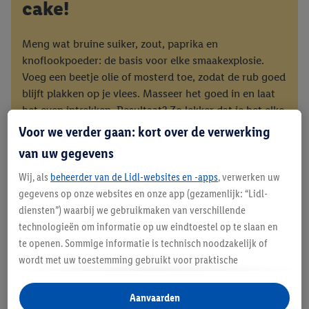
cake!
Meng wat bruine suiker, zout, paprika en
knoflookpoeder: de basis voor elke smaakexplosie.
Voeg een beetje olie of mosterd toe, zodat de rub goed
blijft plakken op je vlees. Masseer het goed in en laat
het even intrekken. Resultaat? Zo lekker dat je het elke
week wilt maken. Smakelijk!
Voor we verder gaan: kort over de verwerking
van uw gegevens
Wij, als
beheerder van de Lidl-websites en -apps
, verwerken uw
gegevens op onze websites en onze app (gezamenlijk: “Lidl-
BBQ Marinades om van te
diensten”) waarbij we gebruikmaken van verschillende
technologieën om informatie op uw eindtoestel op te slaan en
smullen
te openen. Sommige informatie is technisch noodzakelijk of
wordt met uw toestemming gebruikt voor praktische
Een marinade maken is helemaal niet moeilijk. Wij
instellingen, om statistieken op te stellen of gepersonaliseerde
zetten onze favoriete marinade recepten even op
reclame binnen en buiten de Lidl-diensten aan te bieden. Als u
Aanvaarden