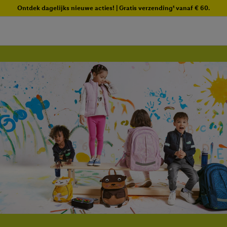
Ontdek dagelijks nieuwe acties! | Gratis verzending¹ vanaf € 60.