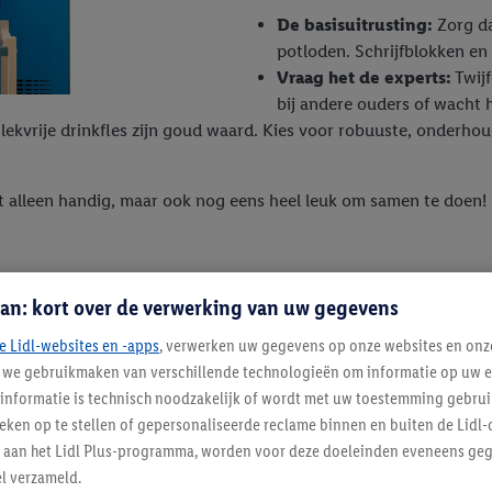
De basisuitrusting:
Zorg d
potloden. Schrijfblokken en 
Vraag het de experts:
Twijf
bij andere ouders of wacht 
ekvrije drinkfles zijn goud waard. Kies voor robuuste, onderhou
et alleen handig, maar ook nog eens heel leuk om samen te doen!
an: kort over de verwerking van uw gegevens
e Lidl-websites en -apps
, verwerken uw gegevens op onze websites en onz
amen voor de
j we gebruikmaken van verschillende technologieën om informatie op uw e
informatie is technisch noodzakelijk of wordt met uw toestemming gebrui
tieken op te stellen of gepersonaliseerde reclame binnen en buiten de Lidl-
t aan het Lidl Plus-programma, worden voor deze doeleinden eveneens ge
st als je ze samen doet. Maak
l verzameld.
 bereid je kind stap voor stap