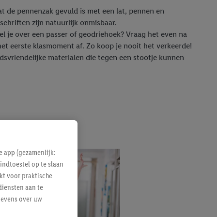
at de pennenzak gevuld is met een lat, pennen en
schriften zijn natuurlijk onmisbaar.
el je over een passer of geodriehoek? Vraag het even na
het eerste klasmoment af. Zo koop je nooit het verkeerde!
dsvriendelijke materialen die tegen een stootje kunnen
e app (gezamenlijk:
indtoestel op te slaan
kt voor praktische
diensten aan te
gevens over uw