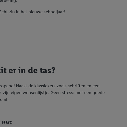
erdeling.
écht zin in het nieuwe schooljaar!
it er in de tas?
eopend! Naast de klassiekers zoals schriften en een
k zijn eigen wensenlijstje. Geen stress: met een goede
o af.
 start: