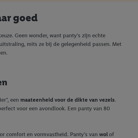
aar goed
keuze. Geen wonder, want panty’s zijn echte
uitstraling, mits ze bij de gelegenheid passen. Met
ben.
en
ier”, een
maateenheid voor de dikte van vezels
.
– perfect voor een avondlook. Een panty van 80
oor comfort en vormvastheid. Panty’s van
wol
of