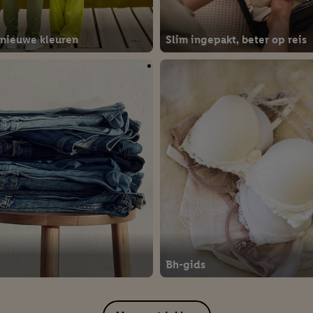
 nieuwe kleuren
Slim ingepakt, beter op reis
Bh-gids