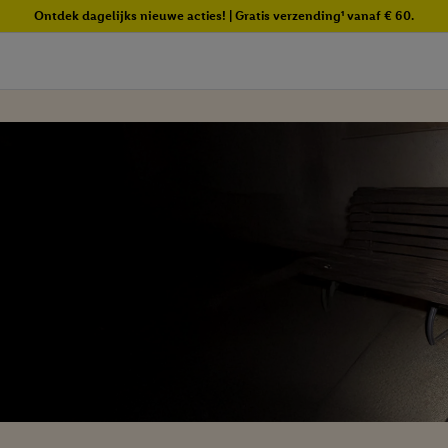
Ontdek dagelijks nieuwe acties! | Gratis verzending¹ vanaf € 60.