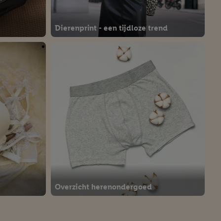
Dierenprint - een tijdloze trend
Overzicht herenondergoed