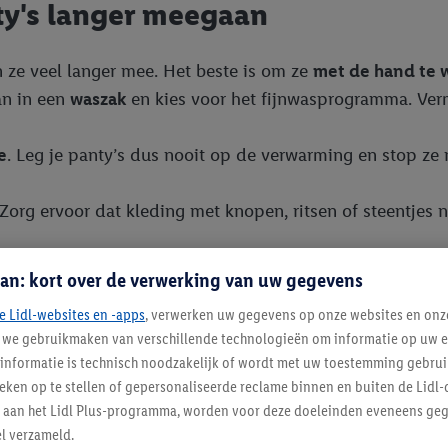
ty's langer meegaan
n ze veel langer mee. Het beste is om ze
met de hand te 
an in een
waszak
en kies voor het fijnwasprogramma. Verm
e
. Leg je panty’s dus nooit op de verwarming en stop ze 
Zorg ervoor dat kleding met knopen, ritsen of steentjes n
an: kort over de verwerking van uw gegevens
e Lidl-websites en -apps
, verwerken uw gegevens op onze websites en onz
aar voor elke gelegenheid
j we gebruikmaken van verschillende technologieën om informatie op uw e
informatie is technisch noodzakelijk of wordt met uw toestemming gebrui
tieken op te stellen of gepersonaliseerde reclame binnen en buiten de Lidl-
ompleet maken en zorgen voor extra comfort. Als je weet w
t aan het Lidl Plus-programma, worden voor deze doeleinden eveneens ge
zitten, vind je moeiteloos het perfecte model. En met ee
l verzameld.