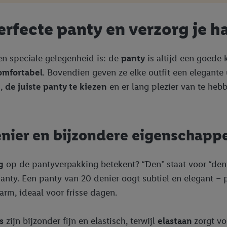
erfecte panty en verzorg je h
een speciale gelegenheid is: de
panty
is altijd een goede 
omfortabel
. Bovendien geven ze elke outfit een elegante 
n,
de juiste panty te kiezen
en er lang plezier van te heb
denier en bijzondere eigenschapp
g
op de pantyverpakking betekent? “Den” staat voor “den
 panty. Een panty van 20 denier oogt subtiel en elegant 
rm, ideaal voor frisse dagen.
s
zijn bijzonder fijn en elastisch, terwijl
elastaan
zorgt v