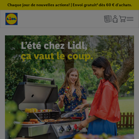
Chaque jour de nouvelles actions! | Envoi gratuit¹ dès 60 € d'achats.