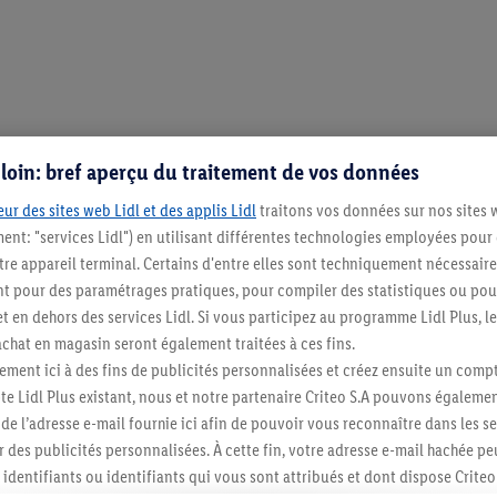
n. Tous les articles sont disponibles jusqu’à épuisement du stock. 
s loin: bref aperçu du traitement de vos données
on-food sont calculées sur la base du prix du webshop (s’ils sont 
s promotions Lidl Plus). Plus d'informations sur la disponibilité e
ur des sites web Lidl et des applis Lidl
traitons vos données sur nos sites 
ment: "services Lidl") en utilisant différentes technologies employées pour
re appareil terminal. Certains d'entre elles sont techniquement nécessaire
is volumineux, pour lesquels un supplément XL est facturé, mais co
 pour des paramétrages pratiques, pour compiler des statistiques ou pour
 il est repris dans votre panier et dans l’aperçu de votre command
t en dehors des services Lidl. Si vous participez au programme Lidl Plus, l
hat en magasin seront également traitées à ces fins.
ment ici à des fins de publicités personnalisées et créez ensuite un compt
e Lidl Plus existant, nous et notre partenaire Criteo S.A pouvons égalemen
r de l’adresse e-mail fournie ici afin de pouvoir vous reconnaître dans les s
e uniques de Lidl.be
er des publicités personnalisées. À cette fin, votre adresse e-mail hachée p
Livraison à domicile ou dans un point de
collecte
identifiants ou identifiants qui vous sont attribués et dont dispose Criteo 