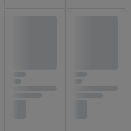
Accepter », vous autorisez tous les traitements pour toutes les
finalités susmentionnées. Vous trouverez de plus amples
informations sur la durée de conservation des données et votre
droit de révoquer votre consentement à tout moment avec effet
pour l’avenir dans notre
déclaration relative à la protection des
données
.
Vous trouverez les impressions ici.