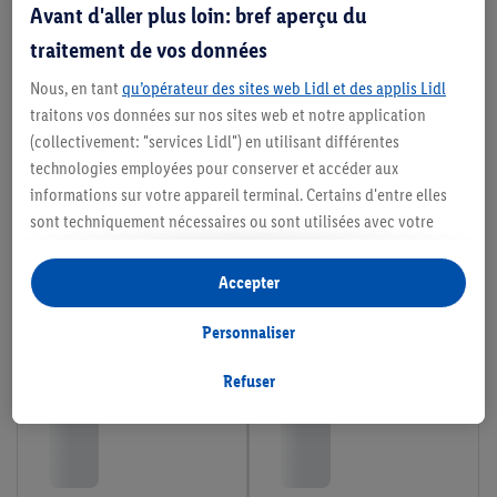
Avant d'aller plus loin: bref aperçu du
traitement de vos données
Nous, en tant
qu’opérateur des sites web Lidl et des applis Lidl
traitons vos données sur nos sites web et notre application
(collectivement: "services Lidl") en utilisant différentes
technologies employées pour conserver et accéder aux
informations sur votre appareil terminal. Certains d'entre elles
sont techniquement nécessaires ou sont utilisées avec votre
consentement pour des paramétrages pratiques, pour compiler
des statistiques ou pour des publicités personnalisées au sein
Accepter
et en dehors des services Lidl. Si vous participez au programme
Lidl Plus, les données issues de votre comportement d’achat en
Personnaliser
magasin seront également traitées à ces fins.
Si vous donnez consentement ici à des fins de publicités
Refuser
personnalisées et créez ensuite un compte Lidl Plus ou
connectez à votre compte Lidl Plus existant, nous et notre
partenaire Criteo S.A pouvons également créer un identifiant en
ligne spécial à partir de l’adresse e-mail fournie ici afin de