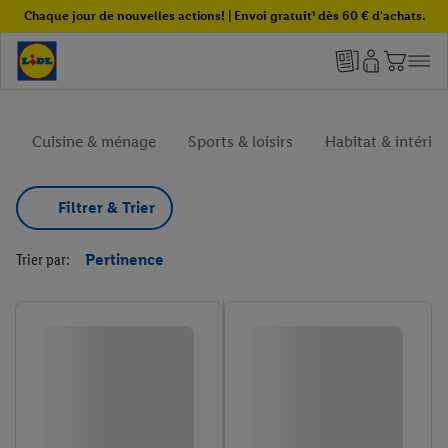
Chaque jour de nouvelles actions! | Envoi gratuit¹ dès 60 € d'achats.
Cuisine & ménage
Sports & loisirs
Habitat & intérie
Filtrer & Trier
Trier par:
Pertinence