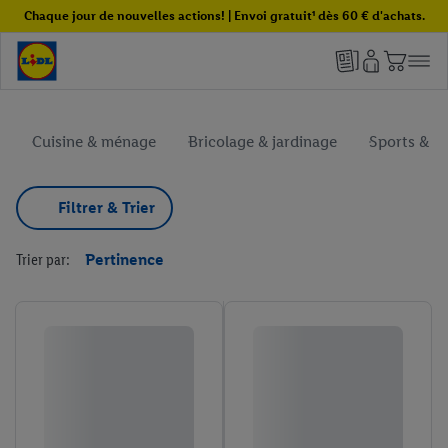
Chaque jour de nouvelles actions! | Envoi gratuit¹ dès 60 € d'achats.
Cuisine & ménage
Bricolage & jardinage
Sports & loi
Filtrer & Trier
Trier par:
Pertinence