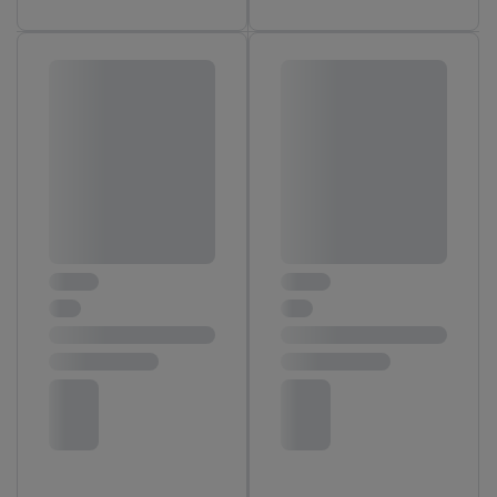
Accepter », vous autorisez tous les traitements pour toutes les
finalités susmentionnées. Vous trouverez de plus amples
informations sur la durée de conservation des données et votre
droit de révoquer votre consentement à tout moment avec effet
pour l’avenir dans notre
déclaration relative à la protection des
données
.
Vous trouverez les impressions ici.