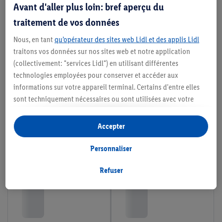
Avant d'aller plus loin: bref aperçu du
traitement de vos données
Nous, en tant
qu’opérateur des sites web Lidl et des applis Lidl
traitons vos données sur nos sites web et notre application
(collectivement: "services Lidl") en utilisant différentes
technologies employées pour conserver et accéder aux
informations sur votre appareil terminal. Certains d'entre elles
sont techniquement nécessaires ou sont utilisées avec votre
consentement pour des paramétrages pratiques, pour compiler
des statistiques ou pour des publicités personnalisées au sein
Accepter
et en dehors des services Lidl. Si vous participez au programme
Lidl Plus, les données issues de votre comportement d’achat en
Personnaliser
magasin seront également traitées à ces fins.
Si vous donnez consentement ici à des fins de publicités
Refuser
personnalisées et créez ensuite un compte Lidl Plus ou
connectez à votre compte Lidl Plus existant, nous et notre
partenaire Criteo S.A pouvons également créer un identifiant en
ligne spécial à partir de l’adresse e-mail fournie ici afin de