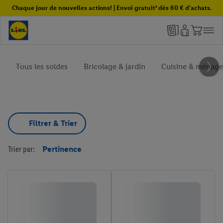
Chaque jour de nouvelles actions! | Envoi gratuit¹ dès 60 € d'achats.
Tous les soldes
Bricolage & jardin
Cuisine & ménage
Filtrer & Trier
Trier par:
Pertinence