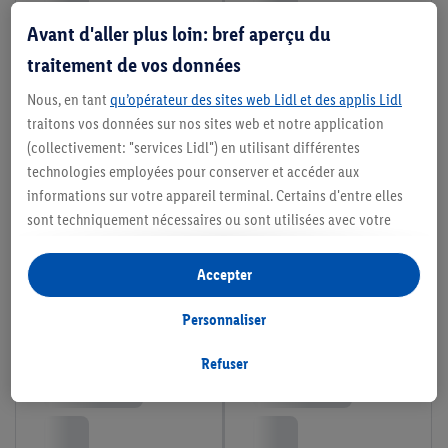
Avant d'aller plus loin: bref aperçu du
traitement de vos données
Nous, en tant
qu’opérateur des sites web Lidl et des applis Lidl
traitons vos données sur nos sites web et notre application
(collectivement: "services Lidl") en utilisant différentes
technologies employées pour conserver et accéder aux
informations sur votre appareil terminal. Certains d'entre elles
sont techniquement nécessaires ou sont utilisées avec votre
consentement pour des paramétrages pratiques, pour compiler
des statistiques ou pour des publicités personnalisées au sein
Accepter
et en dehors des services Lidl. Si vous participez au programme
Lidl Plus, les données issues de votre comportement d’achat en
Personnaliser
magasin seront également traitées à ces fins.
Si vous donnez consentement ici à des fins de publicités
Refuser
personnalisées et créez ensuite un compte Lidl Plus ou
connectez à votre compte Lidl Plus existant, nous et notre
partenaire Criteo S.A pouvons également créer un identifiant en