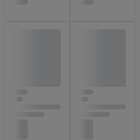
l’utilisation des technologies nécessaires. En cliquant sur «
Accepter », vous autorisez tous les traitements pour toutes les
finalités susmentionnées. Vous trouverez de plus amples
informations sur la durée de conservation des données et votre
droit de révoquer votre consentement à tout moment avec effet
pour l’avenir dans notre
déclaration relative à la protection des
données
.
Vous trouverez les impressions ici.