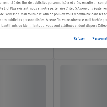
ment ici à des fins de publicités personnalisées et créez ensuite un compt
e Lidl Plus existant, nous et notre partenaire Criteo S.A pouvons égalemen
r de l’adresse e-mail fournie ici afin de pouvoir vous reconnaître dans les s
er des publicités personnalisées. À cette fin, votre adresse e-mail hachée p
identifiants ou identifiants qui vous sont attribués et dont dispose Criteo 
cord, les publicités liées au reciblage, c’est-à-dire des publicités pour de
ntérêt (par exemple en plaçant le produit dans un panier d’un webshop mai
Refuser
Personnal
nt être affichées sur plusieurs apppareils et plusieurs services de Lidl si 
dl peuvent vous être attribués en utilisant votre adresse e-mail hachée et, l
s dont dispose Criteo S.A.
vous pouvez autoriser des finalités individuelles et trouver de plus amples
.
r », vous pouvez autoriser uniquement l’utilisation des technologies néces
risez tous les traitements pour toutes les finalités susmentionnées. Vous t
rée de conservation des données et votre droit de révoquer votre consent
r dans notre
déclaration relative à la protection des données
.
Vous trouverez