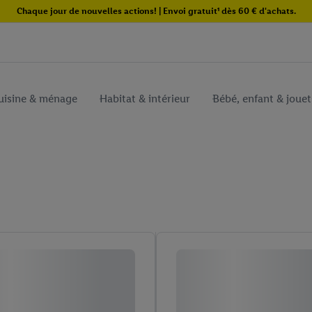
Chaque jour de nouvelles actions! | Envoi gratuit¹ dès 60 € d'achats.
uisine & ménage
Habitat & intérieur
Bébé, enfant & jouet