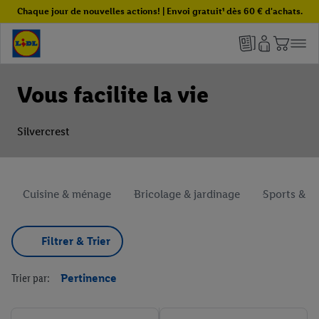
Chaque jour de nouvelles actions! | Envoi gratuit¹ dès 60 € d'achats.
Vous facilite la vie
Silvercrest
Cuisine & ménage
Bricolage & jardinage
Sports & loi
Filtrer & Trier
Trier par:
Pertinence