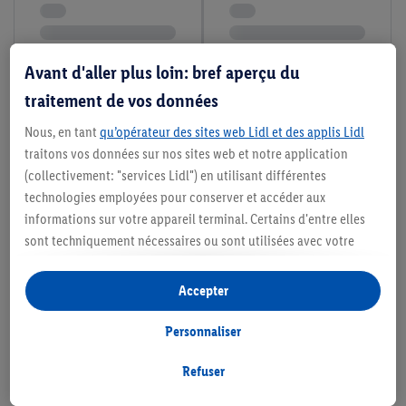
Avant d'aller plus loin: bref aperçu du
traitement de vos données
Nous, en tant
qu’opérateur des sites web Lidl et des applis Lidl
traitons vos données sur nos sites web et notre application
(collectivement: "services Lidl") en utilisant différentes
technologies employées pour conserver et accéder aux
informations sur votre appareil terminal. Certains d'entre elles
sont techniquement nécessaires ou sont utilisées avec votre
consentement pour des paramétrages pratiques, pour compiler
des statistiques ou pour des publicités personnalisées au sein
Accepter
et en dehors des services Lidl. Si vous participez au programme
Lidl Plus, les données issues de votre comportement d’achat en
Personnaliser
magasin seront également traitées à ces fins.
Si vous donnez consentement ici à des fins de publicités
Refuser
personnalisées et créez ensuite un compte Lidl Plus ou