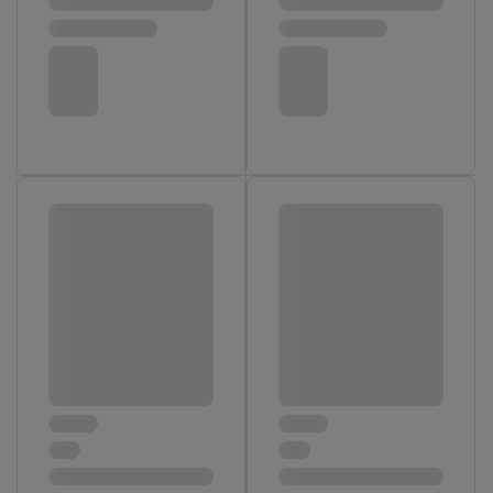
traitement des données.
En cliquant sur « Refuser », vous pouvez autoriser uniquement
l’utilisation des technologies nécessaires. En cliquant sur «
Accepter », vous autorisez tous les traitements pour toutes les
finalités susmentionnées. Vous trouverez de plus amples
informations sur la durée de conservation des données et votre
droit de révoquer votre consentement à tout moment avec effet
pour l’avenir dans notre
déclaration relative à la protection des
données
.
Vous trouverez les impressions ici.