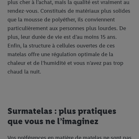
plus cher à l’achat, mais la qualité est vraiment au
Accepter », vous autorisez tous les traitements pour toutes les
rendez-vous. Constitués de matériaux plus solides
finalités susmentionnées. Vous trouverez de plus amples
que la mousse de polyéther, ils conviennent
informations sur la durée de conservation des données et votre
droit de révoquer votre consentement à tout moment avec effet
particulièrement aux personnes plus lourdes. De
pour l’avenir dans notre
déclaration relative à la protection des
plus, leur durée de vie est d’au moins 15 ans.
données
.
Vous trouverez les impressions ici.
Enfin, la structure à cellules ouvertes de ces
matelas offre une régulation optimale de la
chaleur et de l’humidité et vous n’avez pas trop
chaud la nuit.
Surmatelas : plus pratiques
que vous ne l’imaginez
Vos préférences en matière de matelas ne sont pas