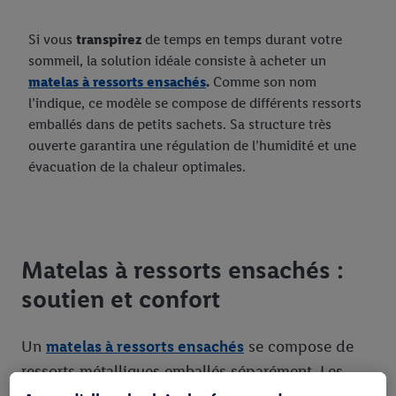
Si vous
transpirez
de temps en temps durant votre
sommeil, la solution idéale consiste à acheter un
matelas à ressorts ensachés
.
Comme son nom
l’indique, ce modèle se compose de différents ressorts
emballés dans de petits sachets. Sa structure très
ouverte garantira une régulation de l’humidité et une
évacuation de la chaleur optimales.
Matelas à ressorts ensachés :
soutien et confort
Un
matelas à ressorts ensachés
se compose de
ressorts métalliques emballés séparément. Les