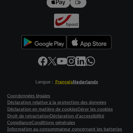
individuelles et trouver de plus amples informations sur le
traitement des données.
En cliquant sur « Refuser », vous pouvez autoriser uniquement
l’utilisation des technologies nécessaires. En cliquant sur «
Accepter », vous autorisez tous les traitements pour toutes les
finalités susmentionnées. Vous trouverez de plus amples
informations sur la durée de conservation des données et votre
droit de révoquer votre consentement à tout moment avec effet
pour l’avenir dans notre
déclaration relative à la protection des
données
.
Vous trouverez les impressions ici.
Langue :
Français
Nederlands
Élément de pied de page avec liens vers les textes juridiques
Coordonnées légales
Déclaration relative à la protection des données
Déclaration en matière de cookies
Gérer les cookies
Droit de retractation
Déclaration d’accessibilité
Compliance
Conditions générales
Information au consommateur concernant les batteries