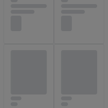
individuelles et trouver de plus amples informations sur le
traitement des données.
En cliquant sur « Refuser », vous pouvez autoriser uniquement
l’utilisation des technologies nécessaires. En cliquant sur «
Accepter », vous autorisez tous les traitements pour toutes les
finalités susmentionnées. Vous trouverez de plus amples
informations sur la durée de conservation des données et votre
droit de révoquer votre consentement à tout moment avec effet
pour l’avenir dans notre
déclaration relative à la protection des
données
.
Vous trouverez les impressions ici.