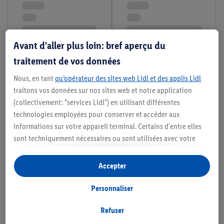
Avant d'aller plus loin: bref aperçu du
traitement de vos données
Nous, en tant
qu’opérateur des sites web Lidl et des applis Lidl
traitons vos données sur nos sites web et notre application
(collectivement: "services Lidl") en utilisant différentes
technologies employées pour conserver et accéder aux
informations sur votre appareil terminal. Certains d'entre elles
sont techniquement nécessaires ou sont utilisées avec votre
consentement pour des paramétrages pratiques, pour compiler
des statistiques ou pour des publicités personnalisées au sein
Accepter
et en dehors des services Lidl. Si vous participez au programme
Lidl Plus, les données issues de votre comportement d’achat en
Personnaliser
magasin seront également traitées à ces fins.
Si vous donnez consentement ici à des fins de publicités
Refuser
personnalisées et créez ensuite un compte Lidl Plus ou