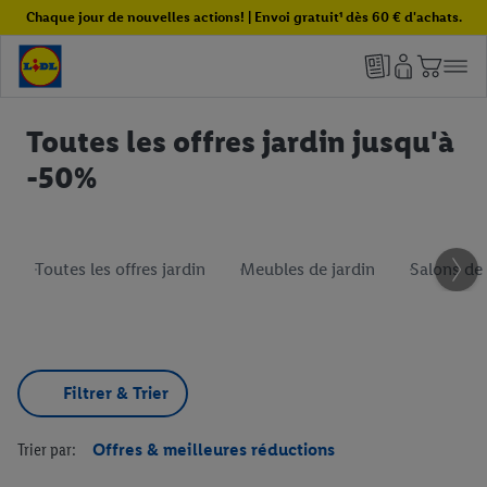
Chaque jour de nouvelles actions! | Envoi gratuit¹ dès 60 € d'achats.
Toutes les offres jardin jusqu'à
-50%
Toutes les offres jardin
Meubles de jardin
Salons de 
Filtrer & Trier
Trier par:
Offres & meilleures réductions